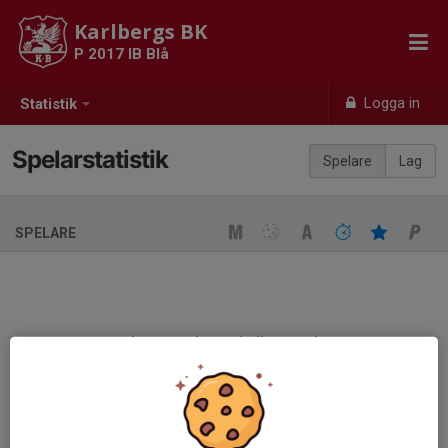
Karlbergs BK
P 2017 IB Blå
Logga in
Statistik
Spelarstatistik
Spelare
Lag
SPELARE
Ingen spelarstatistik sparad
När ni fyller i uppställning på respektive match visas statistiken
automatiskt på denna sida