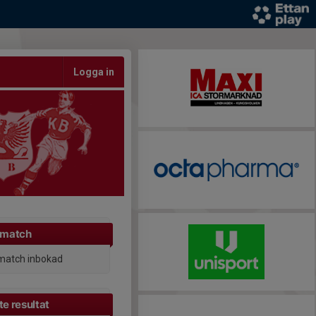
Logga in
 match
match inbokad
e resultat