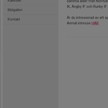
Kalender
samma ålder från Norrtul
IK, Ängby IF och Runby IF
Bildgalleri
Är du intresserad av att 
Kontakt
Anmäl intresse
HÄR