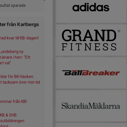
esultat sparade
er från Karlbergs
ad kvar till KB-dagen!
Lundeberg ny
änare i herr: "Ett
art val"
 klar för BK Häcken:
gt tacksam över min tid
ommar från KB!
 KB & SHB
sutbildningen
förd