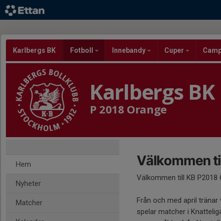
Karlbergs BK
Fotboll
Innebandy
Cuper
Cam
Karlbergs BK
P 2018 Orange
Välkommen ti
Hem
Välkommen till KB P2018
Nyheter
Från och med april tränar
Matcher
spelar matcher i Knattelig