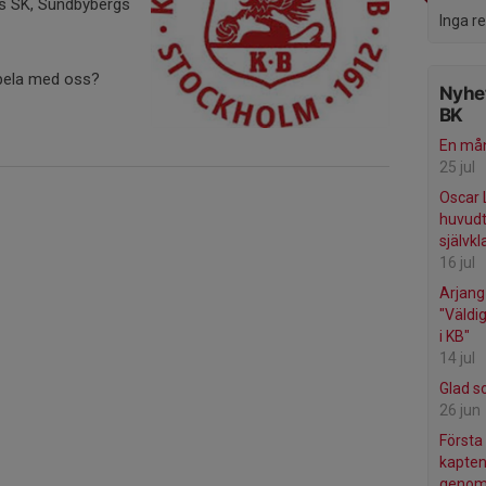
ls SK, Sundbybergs
Inga r
.
spela med oss?
Nyhet
BK
En mån
25 jul
Oscar 
huvudtr
självkl
16 jul
Arjang
"Väldi
i KB"
14 jul
Glad s
26 jun
Första
kapten
genom