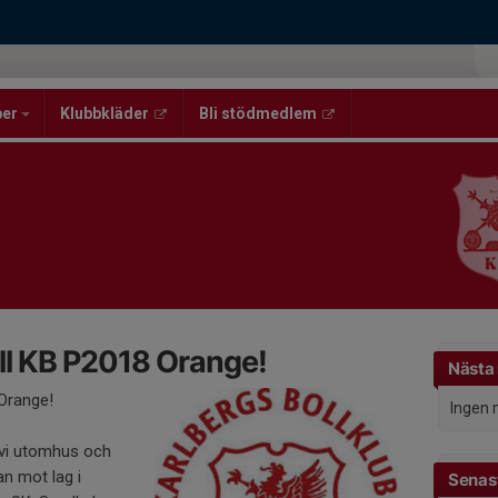
per
Klubbkläder
Bli stödmedlem
ll KB P2018 Orange!
Nästa
 Orange!
Ingen 
 vi utomhus och
an mot lag i
Senast