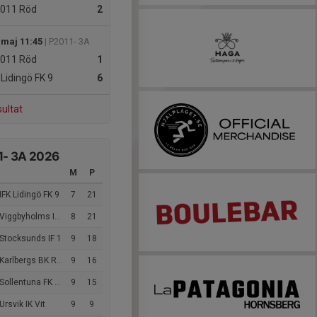
011 Röd
2
 maj 11:45
| P2011- 3A
011 Röd
1
 Lidingö FK 9
6
sultat
1- 3A 2026
M
P
IFK Lidingö FK 9
7
21
Viggbyholms IK FF
8
21
Stocksunds IF 1
9
18
Karlbergs BK Röd
9
16
Sollentuna FK NV 2
9
15
Ursvik IK Vit
9
9