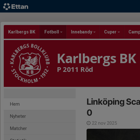
Karlbergs BK
Fotboll
Innebandy
Cuper
Cam
Karlbergs BK
P 2011 Röd
Linköping Sca
Hem
0
Nyheter
22 nov 2025
Matcher