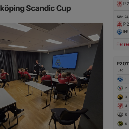
P 2
inköping Scandic Cup
Sön 24
P 2
IFK
Fler re
P201
Lag
1. 
2. 
3. 
4. 
5. 
6. 