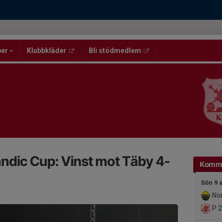
per
Klubbkläder
Bli stödmedlem
ndic Cup: Vinst mot Täby 4-
Komm
Sön 9 
Nor
P 2