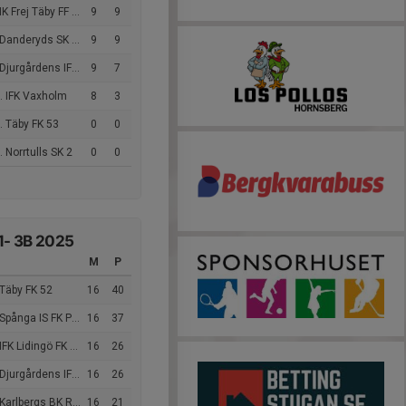
K Frej Täby FF Vit
9
9
anderyds SK FF Vit
9
9
jurgårdens IF FF 12
9
7
. IFK Vaxholm
8
3
. Täby FK 53
0
0
 Norrtulls SK 2
0
0
1- 3B 2025
M
P
Täby FK 52
16
40
pånga IS FK P11U Vit 2
16
37
IFK Lidingö FK 10
16
26
jurgårdens IF FF 4
16
26
Karlbergs BK Röd 31
16
21