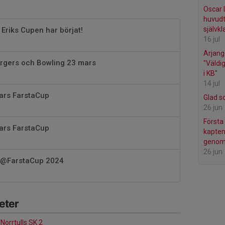
Oscar 
huvudtr
självkl
 Eriks Cupen har börjat!
16 jul
Arjang
urgers och Bowling 23 mars
"Väldi
i KB"
14 jul
mars FarstaCup
Glad s
26 jun
Första
mars FarstaCup
kapten
genom
26 jun
 @FarstaCup 2024
eter
Norrtulls SK 2