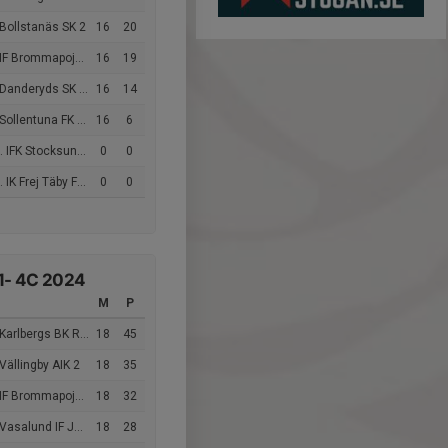
Bollstanäs SK 2
16
20
F Brommapojkarna 11-5
16
19
anderyds SK FF Vit
16
14
ollentuna FK Nord 2
16
6
 IFK Stocksund 3
0
0
IK Frej Täby FF Svart
0
0
1- 4C 2024
M
P
Karlbergs BK Röd 41
18
45
Vällingby AIK 2
18
35
 Brommapojkarna 2011-5
18
32
asalund IF Järva 1
18
28