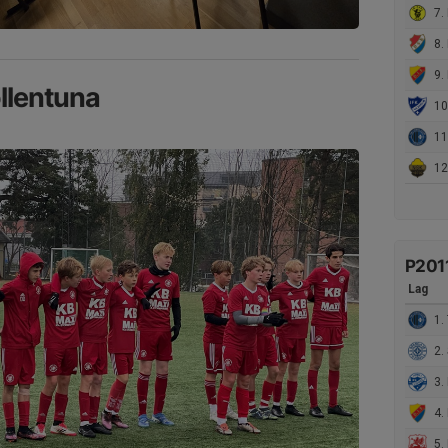
7. I
8. D
9. D
llentuna
10
11
12.
P201
Lag
1. 
2. S
3. 
4. D
5. 