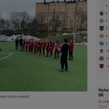
4. S
5. 
6. 
7. IF
8. 
9. 
10.
11.
12.
Nyhet
BK
årets första match!
En mån
25 jul