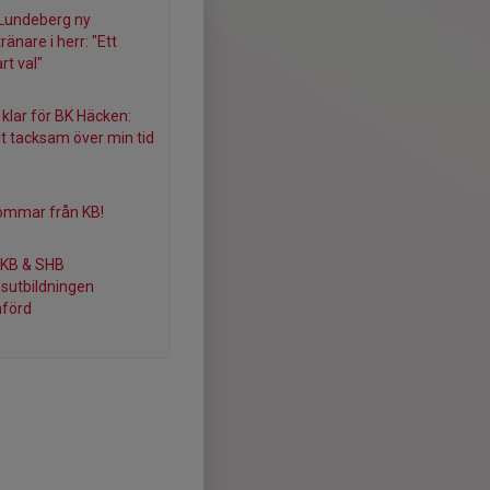
Lundeberg ny
änare i herr: "Ett
art val"
 klar för BK Häcken:
gt tacksam över min tid
ommar från KB!
 KB & SHB
sutbildningen
förd