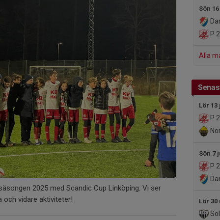
Sön 16
Dan
P 2
Alla m
Senast
Lör 13 
P 2
Nor
Sön 7 j
P 2
Dan
ta säsongen 2025 med Scandic Cup Linköping. Vi ser
 och vidare aktiviteter!
Lör 30
Sol