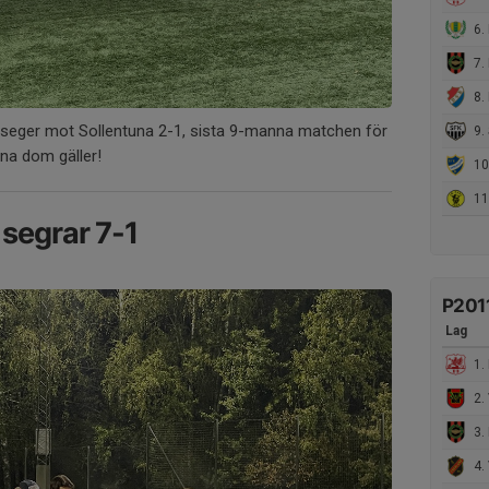
6. 
7. I
8. D
s seger mot Sollentuna 2-1, sista 9-manna matchen för
9. S
nna dom gäller!
10.
11. 
segrar 7-1
P201
Lag
1. 
2. 
3. IF
4. V