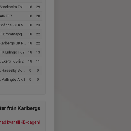
tockholm Folks FK P11
18
29
AIK FF 7
18
28
Spånga IS FK 5
18
23
 Brommapojkarna 2011-30
18
22
Karlbergs BK Röd 31
18
22
IFK Lidingö FK 9
18
13
 Ekerö IK Blå:2
18
11
 Hässelby SK FF 2
0
0
 Vällingby AIK 1
0
0
er från Karlbergs
ad kvar till KB-dagen!