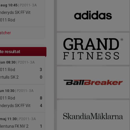
 aug 10:45
| P2011- 3A
deryds SK FF Vit
011 Röd
atcher
e resultat
jun 08:30
| P2011- 3A
011 Röd
3
rtulls SK 2
0
un 10:30
| P2011- 3A
011 Röd
8
deryds SK FF Vit
4
 maj 11:30
| P2011- 3A
lentuna FK NV 2
1