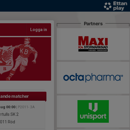
Partners
Logga in
ande matcher
aug 00:00
| P2011- 3A
rtulls SK 2
011 Röd