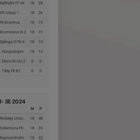
Kallhälls FF Vit
18
28
IFK Viksjö 1
18
26
 FK Bromma
18
19
 Bromstens IK 2
18
19
Spånga IS FK 6
18
13
Kungsängens IF P11 Röd
18
13
 Ekerö IK Gul:2
0
0
. Täby FK 82
0
0
1- 3E 2024
M
P
inkeby United FC 1
18
48
ollentuna FK Töjnan 1
18
33
Reymersholms IK 3
18
32