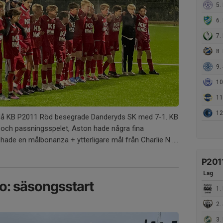
5. 
6. 
7.
8.
9. 
10. 
11.
12
 då KB P2011 Röd besegrade Danderyds SK med 7-1. KB
 och passningsspelet, Aston hade några fina
hade en målbonanza + ytterligare mål från Charlie N ....
P201
Lag
to: säsongsstart
1. R
2. S
3. 