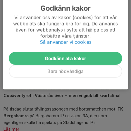
Godkänn kakor
Vi använder oss av kakor (cookies) för att vår
webbplats ska fungera bra för dig. De används
även för webbanalys i syfte att hjälpa oss att
förbättra våra tjänster.
Så använder vi cookies
Godkänn alla kakor
Bara nödvändiga
Cupäventyret i Västerås över – men vi gick till kvartsfinal.
På tisdag slutar tävlingssäsongen med bortamatchen mot
IFK
Bergshamra
på Bergshamra IP i division 3A, den som
egentligen skulle ha spelats på Stadshagens IP i...
Läs mer