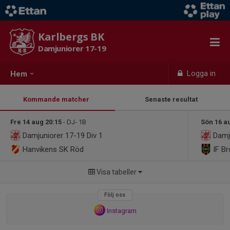
Karlbergs BK
Damjuniorer 17-19
Logga in
Hem
Kommande matcher
Senaste resultat
Fre 14 aug 20:15
- DJ- 1B
Sön 16 a
Damjuniorer 17-19
Div 1
Damj
Hanvikens SK Röd
IF B
Visa tabeller
Följ oss
Instagram