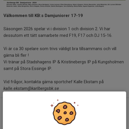
Välkommen till KB:s Damjuniorer 17-19
Säsongen 2026 spelar vi i division 1 och division 2. Vi har
dessutom ett tätt samarbete med F19, F17 och DJ 15-16.
Vi är ca 30 spelare som trivs väldigt bra tillsammans och vill
gärna bli fler !
Vi tränar på Stadshagens IP & Kristinebergs IP på Kungsholmen
samt på Stora Essinge IP.
Vid frågor, kontakta gärna sportchef Kalle Ekstam på
kalle.ekstam@karlbergsbk.se
KB DJ till kvartsfinal i Västerås
20 okt 2024