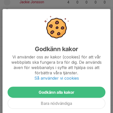
Jackie Jonsson
4
0
0
0
0
Irma Niklasson
1
0
0
0
0
Ines Arnell
1
0
0
0
0
Greta Sjölinder
14
0
0
0
0
Freya Kjören
9
0
0
0
0
Godkänn kakor
Freja Jonare Backman
7
0
0
0
0
Vi använder oss av kakor (cookies) för att vår
Felicia Agüero Leino
11
0
0
0
0
webbplats ska fungera bra för dig. De används
även för webbanalys i syfte att hjälpa oss att
Evelina Myske
1
0
0
0
0
förbättra våra tjänster.
Så använder vi cookies
Emilia Johansson
4
0
0
0
0
Elvira Lanza Sagrera
2
0
0
0
0
Godkänn alla kakor
Elvira Gaigale
7
0
0
0
0
Bara nödvändiga
Ellinor af Donner
4
0
0
0
0