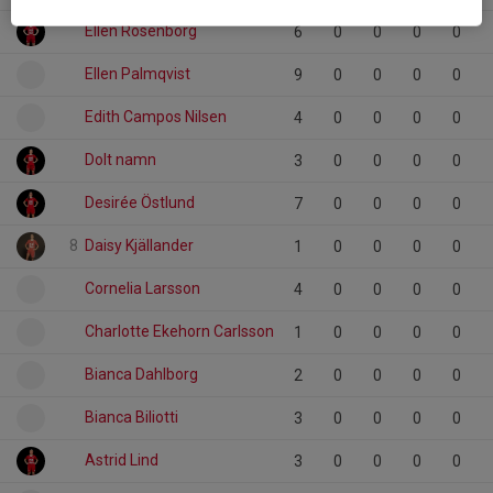
Ellen Rosenborg
6
0
0
0
0
Ellen Palmqvist
9
0
0
0
0
Edith Campos Nilsen
4
0
0
0
0
Dolt namn
3
0
0
0
0
Desirée Östlund
7
0
0
0
0
8
Daisy Kjällander
1
0
0
0
0
Cornelia Larsson
4
0
0
0
0
Charlotte Ekehorn Carlsson
1
0
0
0
0
Bianca Dahlborg
2
0
0
0
0
Bianca Biliotti
3
0
0
0
0
Astrid Lind
3
0
0
0
0