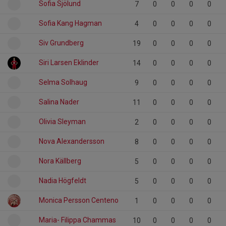
Sofia Sjölund
7
0
0
0
0
Sofia Kang Hagman
4
0
0
0
0
Siv Grundberg
19
0
0
0
0
Siri Larsen Eklinder
14
0
0
0
0
Selma Solhaug
9
0
0
0
0
Salina Nader
11
0
0
0
0
Olivia Sleyman
2
0
0
0
0
Nova Alexandersson
8
0
0
0
0
Nora Källberg
5
0
0
0
0
Nadia Högfeldt
5
0
0
0
0
Monica Persson Centeno
1
0
0
0
0
Maria- Filippa Chammas
10
0
0
0
0