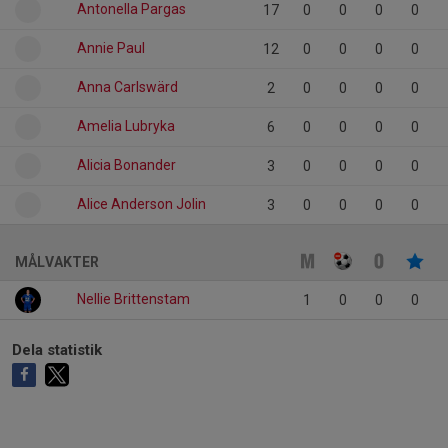
Antonella Pargas
17
0
0
0
0
Annie Paul
12
0
0
0
0
Anna Carlswärd
2
0
0
0
0
Amelia Lubryka
6
0
0
0
0
Alicia Bonander
3
0
0
0
0
Alice Anderson Jolin
3
0
0
0
0
MÅLVAKTER
Nellie Brittenstam
1
0
0
0
Dela statistik