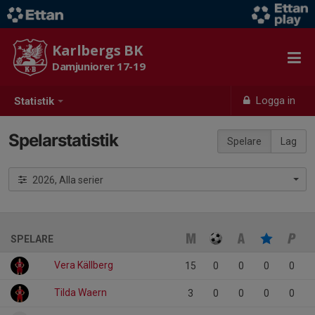
Karlbergs BK
Damjuniorer 17-19
Logga in
Statistik
Spelarstatistik
Spelare
Lag
2026, Alla serier
SPELARE
Vera Källberg
15
0
0
0
0
Tilda Waern
3
0
0
0
0