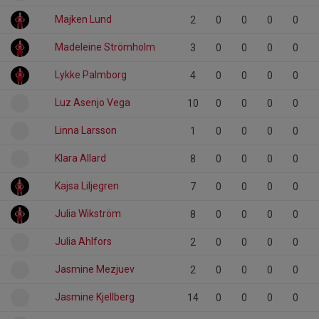
Majken Lund
2
0
0
0
0
Madeleine Strömholm
3
0
0
0
0
Lykke Palmborg
4
0
0
0
0
Luz Asenjo Vega
10
0
0
0
0
Linna Larsson
1
0
0
0
0
Klara Allard
8
0
0
0
0
Kajsa Liljegren
7
0
0
0
0
Julia Wikström
8
0
0
0
0
Julia Ahlfors
2
0
0
0
0
Jasmine Mezjuev
2
0
0
0
0
Jasmine Kjellberg
14
0
0
0
0