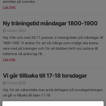
anmälan på svenska...
Läs mer
Ny träningstid måndagar 1800-1900
14 nov 2023
Hej, från och med 20/11 justerar vi träningstiden på måndagar till
1800-1900. Vi ändrar för att så många som möjligt ska kunna
vara med på träningen och för att klubben bett oss justera till
heltimme så andra lag får...
Läs mer
Vi går tillbaka till 17-18 torsdagar
13 nov 2023
Hej, för att säkerställa max antal deltagare på torsdagsträningen
så går vi tillbaka till tiden 17-18.