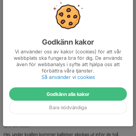
Ändringen gäller from nu på torsdag 16/11 och tills vidare.
Mvh AAT
Läs mer
Godkänn kakor
Ingen träning under höstlovet
Vi använder oss av kakor (cookies) för att vår
26 okt 2023
webbplats ska fungera bra för dig. De används
Hej, det gick felaktigt ut kallelse idag till träning måndag 30
även för webbanalys i syfte att hjälpa oss att
oktober. Vi har nu tagit bort träningarna 30 oktober och 2
förbättra våra tjänster.
november från kalendern, då vi inte har hallen under höstlovet.
Så använder vi cookies
Nästa träning är måndag 6 november....
Godkänn alla kakor
Läs mer
Bara nödvändiga
Info inför matcher nästa helg
8 okt 2023
Hej, under kvällen kommer kallelser skickas ut inför de två