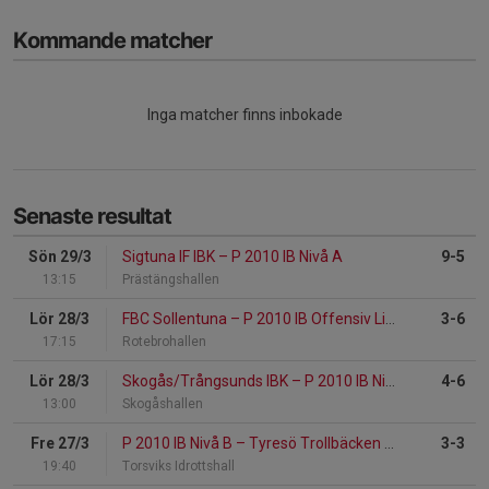
Kommande matcher
Inga matcher finns inbokade
Senaste resultat
Sön 29/3
Sigtuna IF IBK
–
P 2010 IB Nivå A
9-5
13:15
Prästängshallen
Lör 28/3
FBC Sollentuna
–
P 2010 IB Offensiv Lidingö P09B
3-6
17:15
Rotebrohallen
Lör 28/3
Skogås/Trångsunds IBK
–
P 2010 IB Nivå B
4-6
13:00
Skogåshallen
Fre 27/3
P 2010 IB Nivå B
–
Tyresö Trollbäcken IBK
3-3
19:40
Torsviks Idrottshall