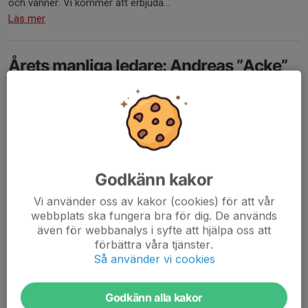
och vänner. Vi kommer att erbjuda...
Läs mer
Årets manliga ledare: Andreas ”Acke”
Ackerman
13 maj, 15:53
2 kommentarer
Godkänn kakor
Vi använder oss av kakor (cookies) för att vår
webbplats ska fungera bra för dig. De används
även för webbanalys i syfte att hjälpa oss att
förbättra våra tjänster.
Så använder vi cookies
Godkänn alla kakor