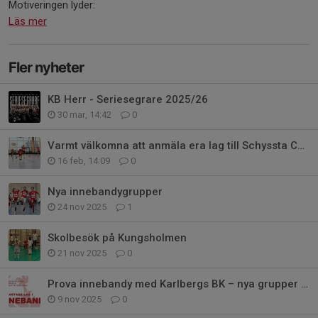
Motiveringen lyder:
Läs mer
Fler nyheter
KB Herr - Seriesegrare 2025/26
30 mar, 14:42
0
Varmt välkomna att anmäla era lag till Schyssta Cupen
16 feb, 14:09
0
Nya innebandygrupper
24 nov 2025
1
Skolbesök på Kungsholmen
21 nov 2025
0
Prova innebandy med Karlbergs BK – nya grupper startar nu!
9 nov 2025
0