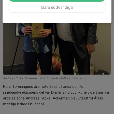
Bara nödvändiga
Andreas ”Acke” Ackerman & ordförande Mattias Johansson
Nu är föreningens årsmöte 2026 till ända och för
innebandysektionens del var kvällens höjdpunkt helt klart när vår
alldeles egna Andreas "Acke" Ackerman blev utsett till Årets
manliga ledare i klubben!