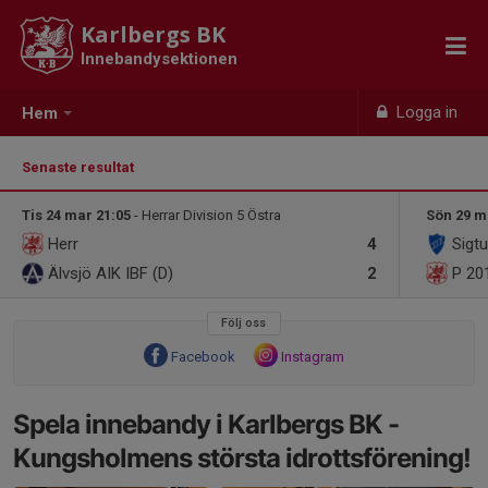
Karlbergs BK
Innebandysektionen
Logga in
Hem
Senaste resultat
Tis 24 mar 21:05
- Herrar Division 5 Östra
Sön 29 m
Herr
4
Sigtu
Älvsjö AIK IBF (D)
2
P 20
Följ oss
Facebook
Instagram
Spela innebandy i Karlbergs BK -
Kungsholmens största idrottsförening!