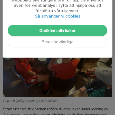
Lyckad kickoff för The Reds!
även för webbanalys i syfte att hjälpa oss att
förbättra våra tjänster.
26 aug 2023
Så använder vi cookies
Godkänn alla kakor
Bara nödvändiga
Hög och ljudlig stämning i klubblokalen
Strax efter tre fick barnen utföra diverse lekar under ledning av
Alexandra, vars syfte var att alla barn skulle lära sig varandras