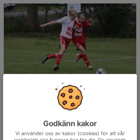
Unisport arrangerar "Sittfotboll". Octapharma och Erik Olsson är
på plats och Ica Maxi grillar hamburgare!
Det kommer det finnas möjlighet att spela match mot
seniorlagen, bubbleball-tävling, fotbollstennis och andra...
Läs mer
Godkänn kakor
Vi använder oss av kakor (cookies) för att vår
webbplats ska fungera bra för dig. De används