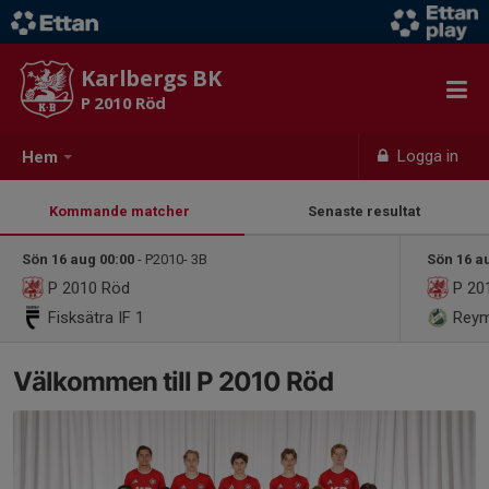
Karlbergs BK
P 2010 Röd
Logga in
Hem
Kommande matcher
Senaste resultat
Sön 16 aug 00:00
- P2010- 3B
Sön 16 a
P 2010 Röd
P 20
Fisksätra IF 1
Reym
Välkommen till P 2010 Röd