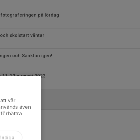
r fotograferingen på lördag
 och skolstart väntar
ingen och Sanktan igen!
 11-12 augusti 2023
å Svenska lag
att vår
 används även
 förbättra
ändiga