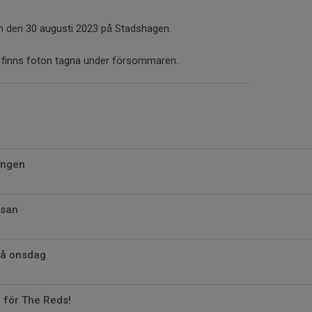
 den 30 augusti 2023 på Stadshagen.
ri finns foton tagna under försommaren.
ongen
ssan
på onsdag
 för The Reds!