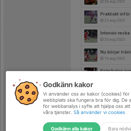
26 aug 2023
Praktiskt infö
23 aug 2023
Intensiv vecka
20 aug 2023
Nu börjar trän
13 aug 2023
Kolmården cup
26 jul 2023
Godkänn kakor
Vår nya sida p
Vi använder oss av kakor (cookies) för 
26 jul 2023
webbplats ska fungera bra för dig. De
för webbanalys i syfte att hjälpa oss att
våra tjänster.
Så använder vi cookies
Godkänn alla kakor
Bara nödv