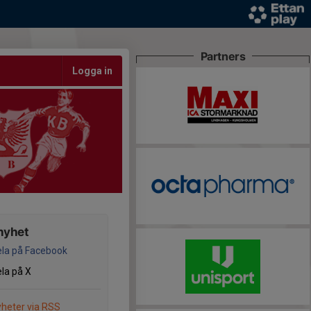
Partners
Logga in
nyhet
la på Facebook
la på X
heter via RSS