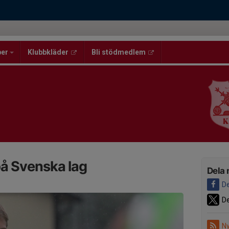
per
Klubbkläder
Bli stödmedlem
på Svenska lag
Dela 
De
De
Ny