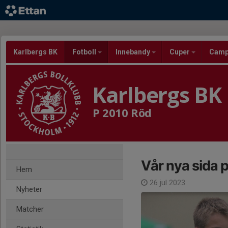
Karlbergs BK
Fotboll
Innebandy
Cuper
Cam
Karlbergs BK
P 2010 Röd
Vår nya sida 
Hem
26 jul 2023
Nyheter
Matcher