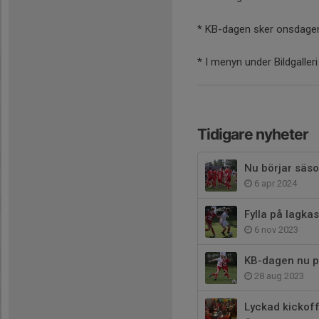
* KB-dagen sker onsdagen
* I menyn under Bildgalle
Tidigare nyheter
Nu börjar säs
6 apr 2024
Fylla på lagka
6 nov 2023
KB-dagen nu 
28 aug 2023
Lyckad kickoff