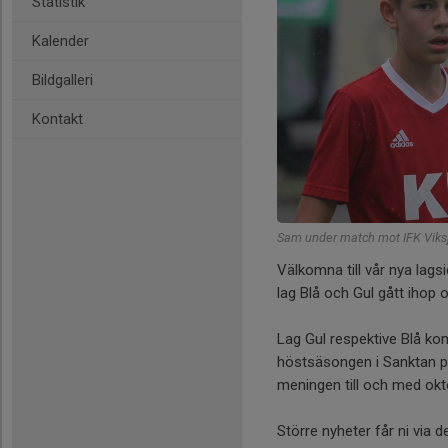
Statistik
Kalender
Bildgalleri
Kontakt
Sam under match mot IFK Viksj
Välkomna till vår nya lag
lag Blå och Gul gått ihop
Lag Gul respektive Blå k
höstsäsongen i Sanktan pr
meningen till och med okt
Större nyheter får ni via 