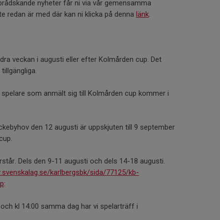
r brådskande nyheter får ni via vår gemensamma
e redan är med där kan ni klicka på denna
länk
.
dra veckan i augusti eller efter Kolmården cup. Det
tillgängliga.
16 spelare som anmält sig till Kolmården cup kommer i
kebyhov den 12 augusti är uppskjuten till 9 september
 cup.
tår. Dels den 9-11 augusti och dels 14-18 augusti.
.svenskalag.se/karlbergsbk/sida/77125/kb-
p
:
och kl 14:00 samma dag har vi spelarträff i