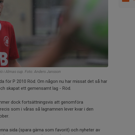
ö i Almas cup. Foto: Anders Jansson
sida för P 2010 Röd. Om någon nu har missat det så har
 och skapat ett gemensamt lag - Röd.
ommer dock fortsättningsvis att genomföra
ecis som i våras så lagnamnen lever kvar i den
ober.
denna sida (spara gärna som favorit) och nyheter av