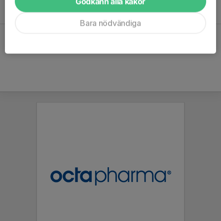
Godkänn alla kakor
Lör 29/8
Match mot Erikslunds KF 1
17:00-18:15
Erikslunds BP 1
Bara nödvändiga
Hela kalendern