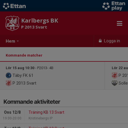
Karlbergs BK
P 2013 Svart
Logga in
Hem
Kommande matcher
Lör 15 aug 10:30
- P2013- 4B
Lör 22 au
Täby FK 61
P 201
P 2013 Svart
Solle
Kommande aktiviteter
Ons 12/8
Träning KB 13 Svart
19:00-20:00
Kristinebergs IP