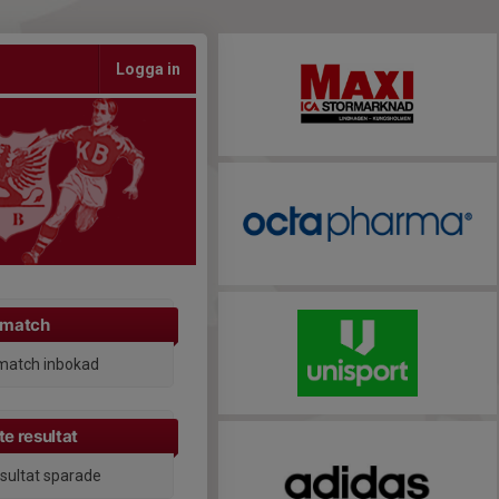
Logga in
 match
match inbokad
e resultat
esultat sparade