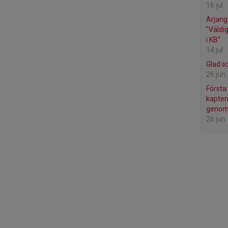
16 jul
Arjang
"Väldi
i KB"
14 jul
Glad s
26 jun
Första
kapten
genom
26 jun