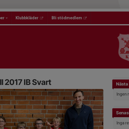
per
Klubbkläder
Bli stödmedlem
l 2017 IB Svart
Nästa
Ingen 
Senast
Inga r