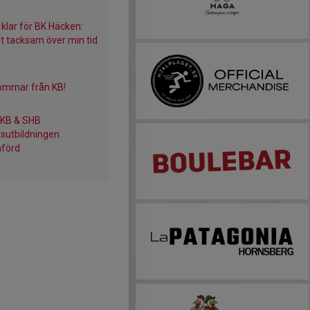
 klar för BK Häcken:
gt tacksam över min tid
ommar från KB!
 KB & SHB
sutbildningen
förd