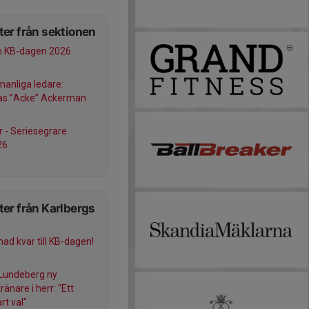
er från sektionen
n KB-dagen 2026
manliga ledare:
as ”Acke” Ackerman
r - Seriesegrare
26
r
er från Karlbergs
ad kvar till KB-dagen!
Lundeberg ny
änare i herr: "Ett
art val"