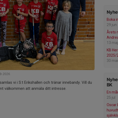
Nyhet
Boka i
29 jun
Årets 
Andre
13 maj
KB Her
2025/
30 ma
eb 2026.
Nyhet
samlas vi i S:t Erikshallen och tränar innebandy. Vill du
BK
t välkommen att anmäla ditt intresse.
En mån
25 jul
Oscar 
huvudtr
självkl