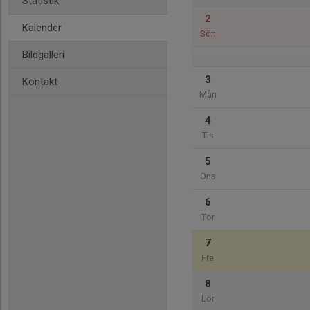
Statistik
2
Kalender
Sön
Bildgalleri
3
Kontakt
Mån
4
Tis
5
Ons
6
Tor
7
Fre
8
Lör