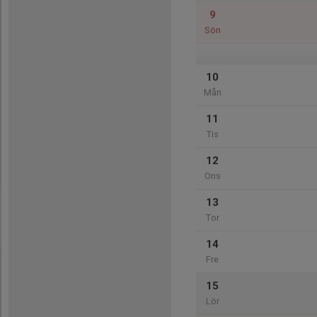
9
Sön
10
Mån
11
Tis
12
Ons
13
Tor
14
Fre
15
Lör