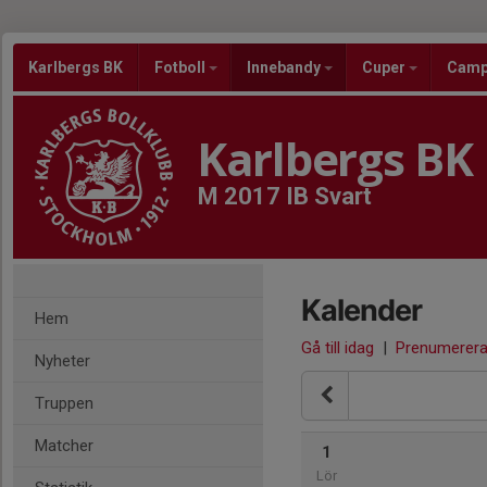
Karlbergs BK
Fotboll
Innebandy
Cuper
Cam
Karlbergs BK
M 2017 IB Svart
Kalender
Hem
Gå till idag
|
Prenumerer
Nyheter
Truppen
Matcher
1
Lör