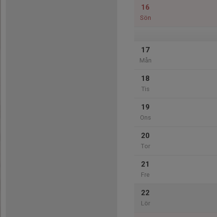
16
Sön
17
Mån
18
Tis
19
Ons
20
Tor
21
Fre
22
Lör