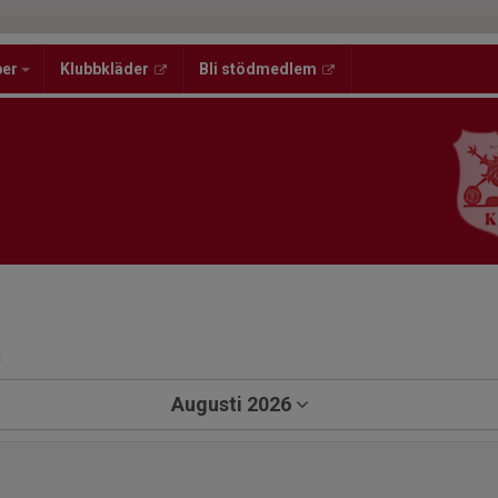
per
Klubbkläder
Bli stödmedlem
a
Augusti 2026