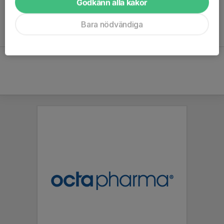
Godkänn alla kakor
Sundbybergs IK, Ängby IF och Runby IF.
Bara nödvändiga
Är du intresserad av att spela med oss? Anmäl intresse
HÄR