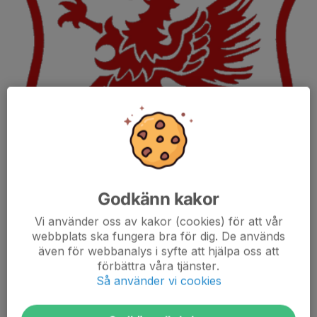
Godkänn kakor
Vi använder oss av kakor (cookies) för att vår
webbplats ska fungera bra för dig. De används
även för webbanalys i syfte att hjälpa oss att
Under november 2025 till mars 2026 tränar vi inomhus i
förbättra våra tjänster.
gympasal.
Så använder vi cookies
Från och med april 2026 tränar vi utomhus och spelar matcher i
Knatteligan mot lag i samma ålder från Norrtulls SK,