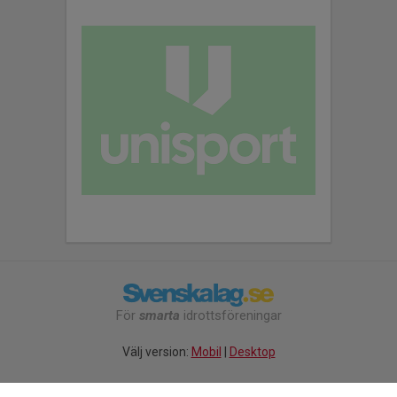
För
smarta
idrottsföreningar
Välj version:
Mobil
|
Desktop