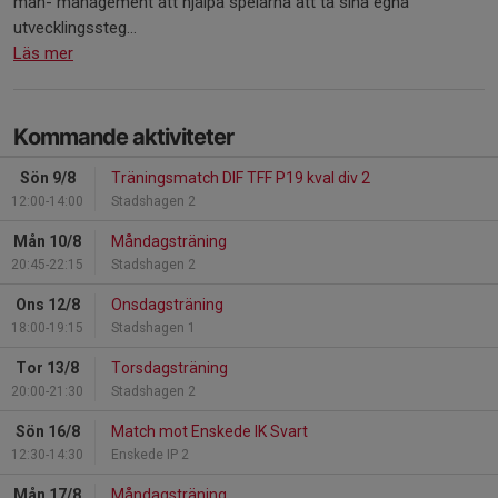
man- management att hjälpa spelarna att ta sina egna
utvecklingssteg...
Läs mer
Kommande aktiviteter
Sön 9/8
Träningsmatch DIF TFF P19 kval div 2
12:00-14:00
Stadshagen 2
Mån 10/8
Måndagsträning
20:45-22:15
Stadshagen 2
Ons 12/8
Onsdagsträning
18:00-19:15
Stadshagen 1
Tor 13/8
Torsdagsträning
20:00-21:30
Stadshagen 2
Sön 16/8
Match mot Enskede IK Svart
12:30-14:30
Enskede IP 2
Mån 17/8
Måndagsträning