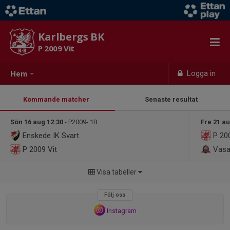
Karlbergs BK
P 2009 Vit
Logga in
Hem
Kommande matcher
Senaste resultat
Sön 16 aug 12:30
- P2009- 1B
Fre 21 au
Enskede IK Svart
P 200
P 2009 Vit
Vasa
Visa tabeller
Följ oss
Instagram