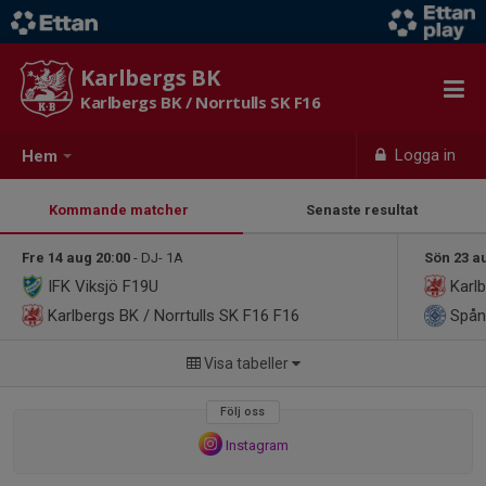
Karlbergs BK
Karlbergs BK / Norrtulls SK F16
Logga in
Hem
Kommande matcher
Senaste resultat
Fre 14 aug 20:00
- DJ- 1A
Sön 23 a
IFK Viksjö F19U
Karlb
Karlbergs BK / Norrtulls SK F16
F16
Spån
Visa tabeller
Följ oss
Instagram