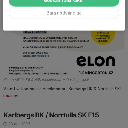
Godkänn alla kakor
Bara nödvändiga
Klubbkväll för KB & NSK-medlemmar! – Onsdag 4 juni!
Varmt välkomna alla medlemmar i Karlbergs BK & Norrtulls SK!
Läs mer
Karlbergs BK / Norrtulls SK F15
23 apr 2025