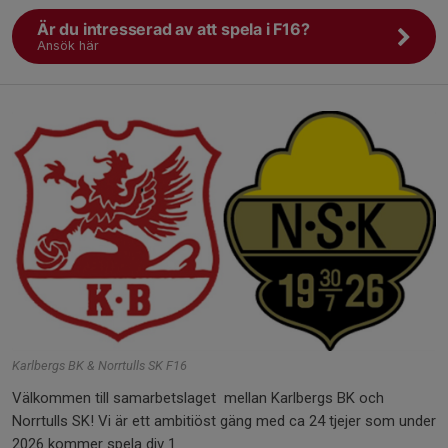
Är du intresserad av att spela i F16?
Ansök här
Karlbergs BK & Norrtulls SK F16
Välkommen till samarbetslaget mellan Karlbergs BK och
Norrtulls SK! Vi är ett ambitiöst gäng med ca 24 tjejer som under
2026 kommer spela div 1