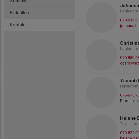
Statistik
Johanna
Lagledare
Bildgalleri
070-813 3
Kontakt
johanna.h
Christin
Lagledare
070-880 6
ccarlswar
Yacoub 
Huvudträn
076-875 7
E-post vis
Helene 
Trivsel- o
070-824 0
helene.da