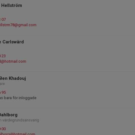
 Hellström
3 07
ellstrm78@gmail.com
e Carlswärd
8 23
d@hotmail.com
Ben Khadouj
are
6 95
as bara för inloggade
Dahlborg
ch värdegrundsansvarig
9 00
hlborg@hotmail.com