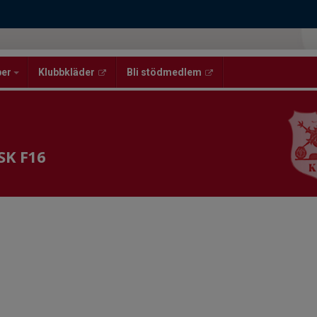
per
Klubbkläder
Bli stödmedlem
 SK F16