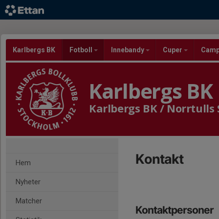
Karlbergs BK
Fotboll
Innebandy
Cuper
Cam
Karlbergs BK
Karlbergs BK / Norrtulls
Kontakt
Hem
Nyheter
Matcher
Kontaktpersoner