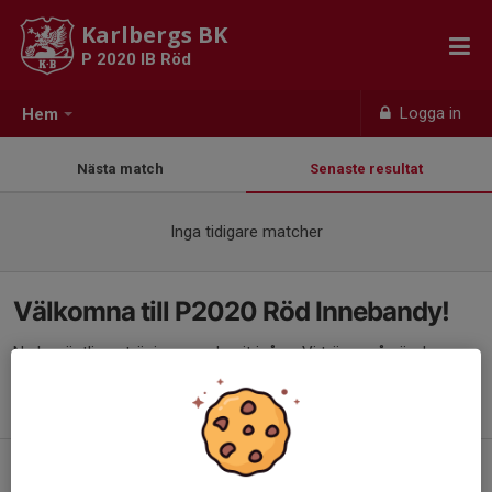
Karlbergs BK
P 2020 IB Röd
Logga in
Hem
Nästa match
Senaste resultat
Inga tidigare matcher
Välkomna till P2020 Röd Innebandy!
Nu har äntligen träningarna dragit igång. Vi tränar på söndagar
11:00-12:00 i Klastorpsskolan. Är du sugen på att vara med och
spela? Klicka
HÄR
för anmälan genom kansliet. Vi ses!