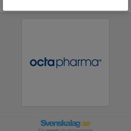
För
smarta
idrottsföreningar