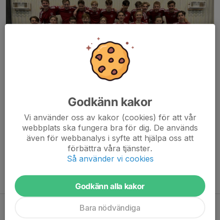
Godkänn kakor
Vi använder oss av kakor (cookies) för att vår
webbplats ska fungera bra för dig. De används
Välkommen till P 2010 IB, en ambitiös grupp i Karlbergs BK.
även för webbanalys i syfte att hjälpa oss att
Truppen består av 30-talet spelare och vi spelar i tre serier,
förbättra våra tjänster.
-P2010 A
Så använder vi cookies
-P2010 B
-P2009 B
Godkänn alla kakor
Bara nödvändiga