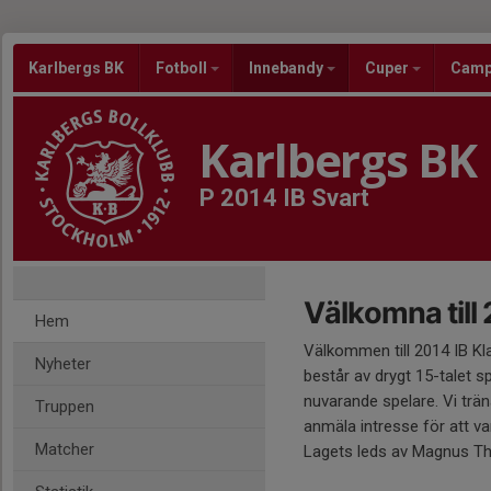
Karlbergs BK
Fotboll
Innebandy
Cuper
Cam
Karlbergs BK
P 2014 IB Svart
Välkomna till
Hem
Välkommen till 2014 IB Kl
Nyheter
består av drygt 15-talet sp
nuvarande spelare. Vi trä
Truppen
anmäla intresse för att va
Matcher
Lagets leds av Magnus Th