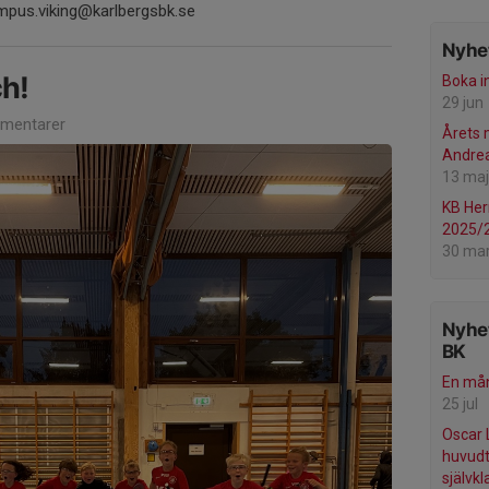
ampus.viking@karlbergsbk.se
Nyhet
h!
Boka i
29 jun
mentarer
Årets 
Andre
13 maj
KB Her
2025/
30 ma
Nyhet
BK
En mån
25 jul
Oscar 
huvudtr
självkl