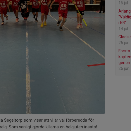
16 jul
Arjang
"Väldi
i KB"
14 jul
Glad s
26 jun
Första
kapten
genom
26 jun
 Segeltorp som visar att vi är väl förberedda för
elg. Som vanligt gjorde killarna en helgjuten insats!