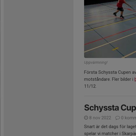
Uppvärmning!
Första Schyssta Cupen av
motståndare. Fler bilder i
11/12.
Schyssta Cup
8 nov 2022
0 komm
Snart är det dags för la
spelar vi matcher i Skarpä