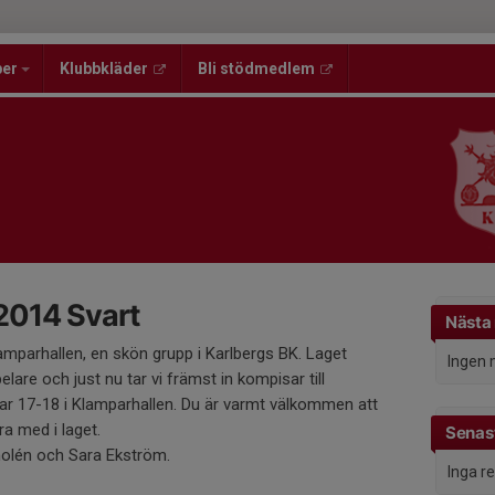
per
Klubbkläder
Bli stödmedlem
 2014 Svart
Nästa
amparhallen, en skön grupp i Karlbergs BK. Laget
Ingen 
elare och just nu tar vi främst in kompisar till
nar 17-18 i Klamparhallen. Du är varmt välkommen att
ra med i laget.
Senast
olén och Sara Ekström.
Inga r