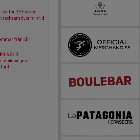
 klar för BK Häcken:
gt tacksam över min tid
ommar från KB!
 KB & SHB
sutbildningen
förd