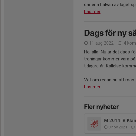
där ena halvan av laget sp
Läs mer
Dags för ny s
11 aug 2022
4 kom
Hej alla! Nu är det dags f
träningar kommer vara på
tidigare år. Kallelse komm
Vet om redan nu att man..
Läs mer
Fler nyheter
M 2014 IB Kla
8 nov 2021