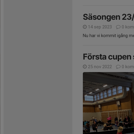
Säsongen 23/
14 sep 2023
0 kom
Nu har vi kommit igång me
Första cupen 
25 nov 2022
0 kom