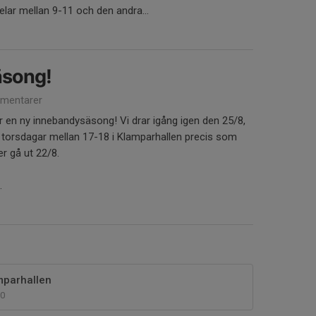
elar mellan 9-11 och den andra...
äsong!
mentarer
ör en ny innebandysäsong! Vi drar igång igen den 25/8,
 torsdagar mellan 17-18 i Klamparhallen precis som
er gå ut 22/8.
.
mparhallen
0