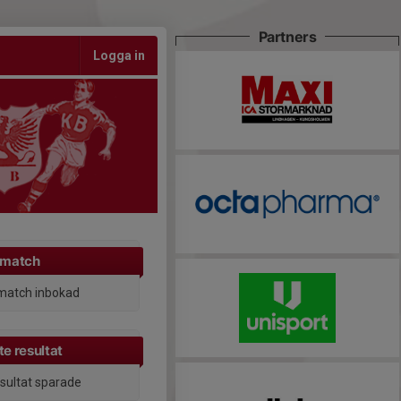
Partners
Logga in
 match
match inbokad
e resultat
esultat sparade