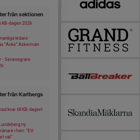
er från sektionen
n KB-dagen 2026
manliga ledare:
as ”Acke” Ackerman
r - Seriesegrare
26
r
er från Karlbergs
ad kvar till KB-dagen!
Lundeberg ny
änare i herr: "Ett
art val"