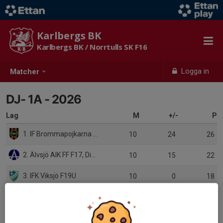
Karlbergs BK
Karlbergs BK / Norrtulls SK F16
Logga in
Matcher
DJ- 1A - 2026
Lag
M
+/-
P
1. IF Brommapojkarna F10U
10
24
26
2. Älvsjö AIK FF F17, Div 1
10
15
22
3. IFK Viksjö F19U
10
0
18
4. Sollentuna FK 1
10
-8
13
5. Djurgårdens IF FF DJ-1 Gul
10
-3
10