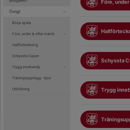
Bildgalleri
Före, under
Övrigt
Börja spela
Hallförteck
Före, under & efter match
Hallförteckning
Schyssta Cupen
Schyssta 
Trygg innebandy
Träningsupplägg - tips!
Utbildning
Trygg inne
Träningsuppl