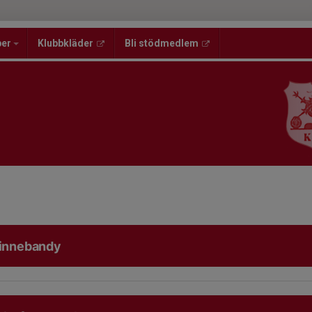
per
Klubbkläder
Bli stödmedlem
 innebandy