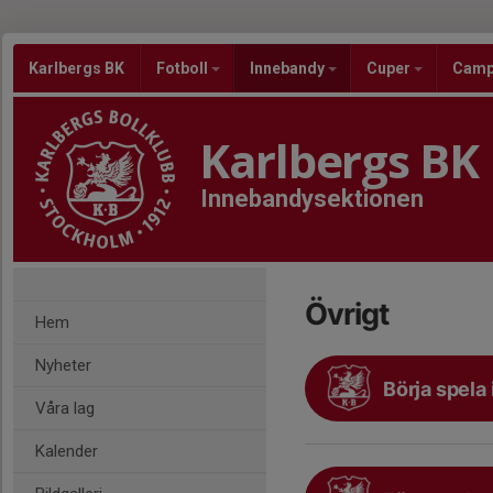
Karlbergs BK
Fotboll
Innebandy
Cuper
Cam
Karlbergs BK
Innebandysektionen
Övrigt
Hem
Nyheter
Börja spela
Våra lag
Kalender