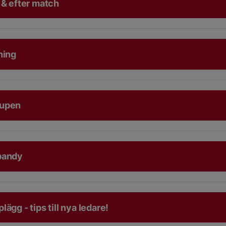
 & efter match
ning
Cupen
bandy
ägg - tips till nya ledare!