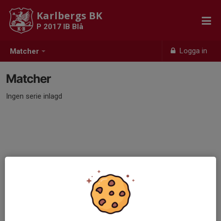
Karlbergs BK
P 2017 IB Blå
Logga in
Matcher
Matcher
Ingen serie inlagd