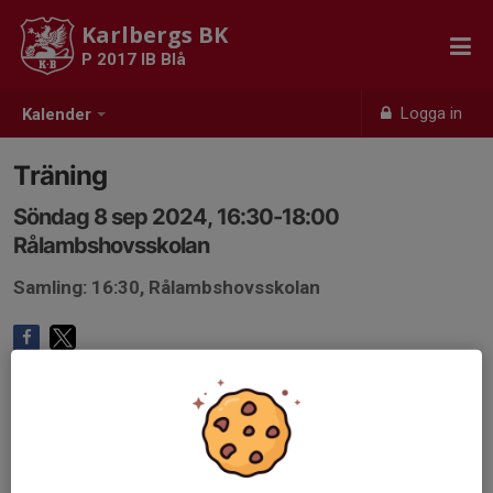
Karlbergs BK
P 2017 IB Blå
Logga in
Kalender
Träning
Söndag 8 sep 2024, 16:30-18:00
Rålambshovsskolan
Samling: 16:30, Rålambshovsskolan