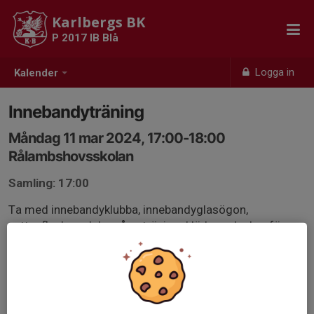
Karlbergs BK
P 2017 IB Blå
Logga in
Kalender
Innebandyträning
Måndag 11 mar 2024, 17:00-18:00
Rålambshovsskolan
Samling: 17:00
Ta med innebandyklubba, innebandyglasögon,
vattenflaska och ha på er träningskläder och skor för
inomhusbruk!