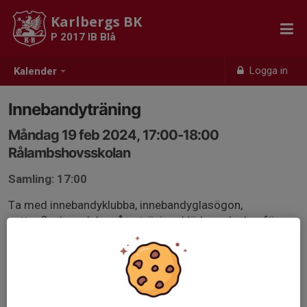
Karlbergs BK
P 2017 IB Blå
Logga in
Kalender
Innebandyträning
Måndag 19 feb 2024, 17:00-18:00
Rålambshovsskolan
Samling: 17:00
Ta med innebandyklubba, innebandyglasögon,
vattenflaska och ha på er träningskläder och skor för
inomhusbruk!