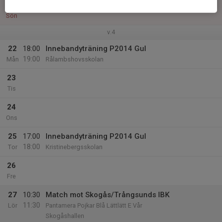
21
Sön
v.4
22
18:00
Innebandyträning P2014 Gul
19:00
Mån
Rålambshovsskolan
23
Tis
24
Ons
25
17:00
Innebandyträning P2014 Gul
18:00
Tor
Kristinebergsskolan
26
Fre
27
10:30
Match mot Skogås/Trångsunds IBK
11:30
Lör
Pantamera Pojkar Blå Lättlätt E Vår
Skogåshallen