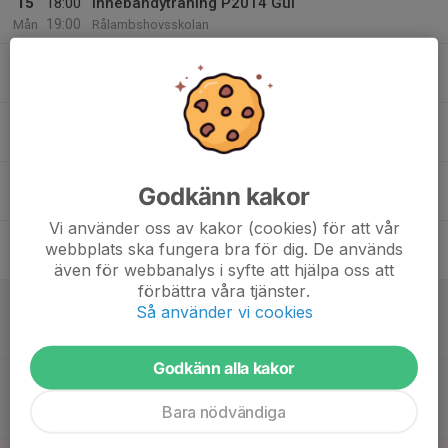
15
18:00
Innebandyträning P2014 Gul
19:00
Mån
Rålambshovsskolan
16
Tis
17
Ons
18
17:00
Innebandyträning P2014 Gul
Godkänn kakor
18:00
Tor
Kristinebergsskolan
Vi använder oss av kakor (cookies) för att vår
19
webbplats ska fungera bra för dig. De används
Fre
även för webbanalys i syfte att hjälpa oss att
förbättra våra tjänster.
20
09:15
Match mot Karlbergs BK (C)
Så använder vi cookies
10:15
Lör
Pantamera Pojkar Blå Lättlätt F Vår
S:t Erikshallen
Godkänn alla kakor
12:15
Match mot Nacka IBK (E)
13:15
Pantamera Pojkar Blå Lättlätt E Vår
Bara nödvändiga
S:t Erikshallen