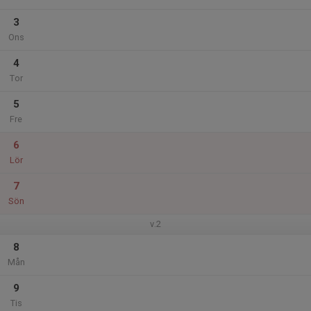
3
Ons
4
Tor
5
Fre
6
Lör
7
Sön
v.2
8
Mån
9
Tis