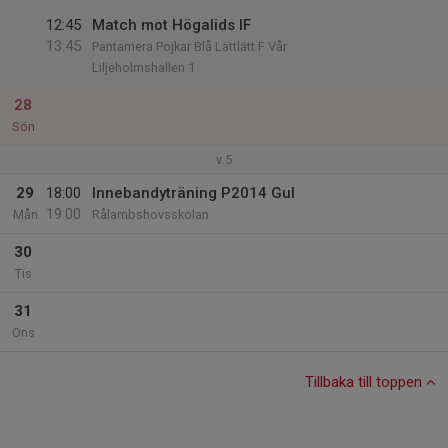
12:45
Match mot Högalids IF
13:45
Pantamera Pojkar Blå Lättlätt F Vår
Liljeholmshallen 1
28
Sön
v.5
29
18:00
Innebandyträning P2014 Gul
19:00
Mån
Rålambshovsskolan
30
Tis
31
Ons
Tillbaka till toppen