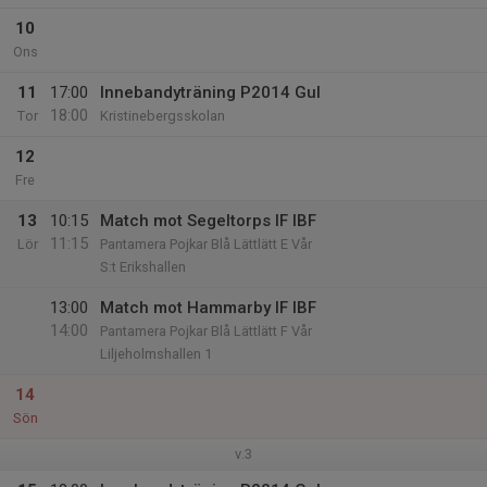
10
Ons
11
17:00
Innebandyträning P2014 Gul
18:00
Tor
Kristinebergsskolan
12
Fre
13
10:15
Match mot Segeltorps IF IBF
11:15
Lör
Pantamera Pojkar Blå Lättlätt E Vår
S:t Erikshallen
13:00
Match mot Hammarby IF IBF
14:00
Pantamera Pojkar Blå Lättlätt F Vår
Liljeholmshallen 1
14
Sön
v.3