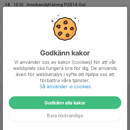
14
18:00
Innebandyträning P2014 Gul
19:00
Mån
Rålambshovsskolan
15
Tis
16
Ons
Godkänn kakor
17
Vi använder oss av kakor (cookies) för att vår
Tor
webbplats ska fungera bra för dig. De används
18
16:00
Innebandyträning P2014 Gul
även för webbanalys i syfte att hjälpa oss att
17:00
Fre
Rålambshovsskolan
förbättra våra tjänster.
Så använder vi cookies
19
09:30
Match mot Hässelby SK IBK (A)
10:30
Lör
Pantamera P 2014 A Mellersta
Godkänn alla kakor
Riddersvik
17:00
Match mot Duvbo IK (B)
Bara nödvändiga
18:00
Pantamera P 2014 B Centralt
Brotorpshallen