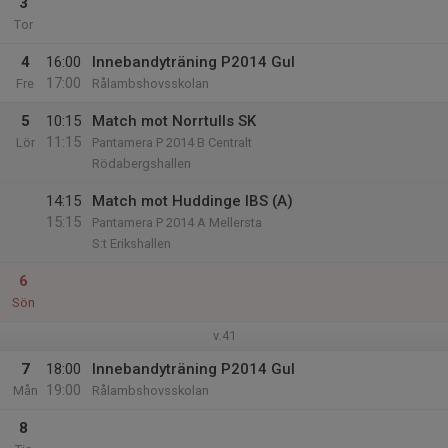
3
Tor
4
16:00
Innebandyträning P2014 Gul
17:00
Fre
Rålambshovsskolan
5
10:15
Match mot Norrtulls SK
11:15
Lör
Pantamera P 2014 B Centralt
Rödabergshallen
14:15
Match mot Huddinge IBS (A)
15:15
Pantamera P 2014 A Mellersta
S:t Erikshallen
6
Sön
v.41
7
18:00
Innebandyträning P2014 Gul
19:00
Mån
Rålambshovsskolan
8