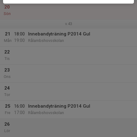
20
Sön
v.43
21
18:00
Innebandyträning P2014 Gul
19:00
Mån
Rålambshovsskolan
22
Tis
23
Ons
24
Tor
25
16:00
Innebandyträning P2014 Gul
17:00
Fre
Rålambshovsskolan
26
Lör