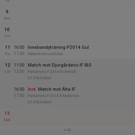
Tis
9
Ons
10
Tor
11
16:00
Innebandyträning P2014 Gul
17:00
Fre
Rålambshovsskolan
12
11:00
Match mot Djurgårdens IF IBS
12:00
Lör
Pantamera P 2014 B Centralt
S:t Erikshallen
16:00
Inst.
Match mot Älta IF
17:00
Pantamera P 2014 A Mellersta
S:t Erikshallen
13
Sön
v.42