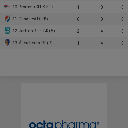
10. Bromma KFUK-KFUM/Karlbergs BK (B)
-1
-8
-3
11. Danderyd FC (B)
0
0
0
12. Järfälla Bele IBK (A)
-2
4
-3
13. Åkersberga IBF (B)
-1
4
0