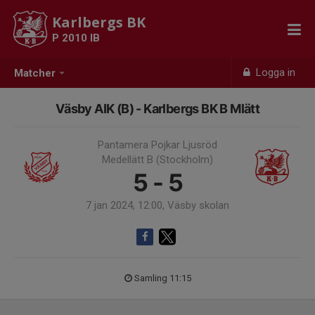
Karlbergs BK
P 2010 IB
Logga in
Matcher
Väsby AIK (B) - Karlbergs BK B Mlätt
Pantamera Pojkar Ljusröd
Medellätt B (Stockholm)
5 - 5
7 jan 2024, 12:00, Väsby skolan
Samling 11:15