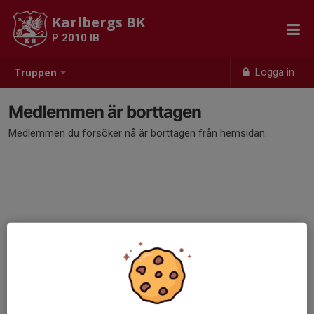
Karlbergs BK
P 2010 IB
Logga in
Truppen
Medlemmen är borttagen
Medlemmen du försöker nå är borttagen från hemsidan.