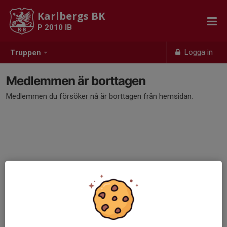
Karlbergs BK
P 2010 IB
Logga in
Truppen
Medlemmen är borttagen
Medlemmen du försöker nå är borttagen från hemsidan.