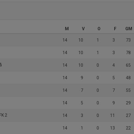
M
V
O
F
GM
14
10
1
3
73
14
10
1
3
78
lå
14
10
0
4
65
14
9
0
5
48
14
7
0
7
55
n
14
5
0
9
29
FK 2
14
3
0
11
27
14
1
0
13
22