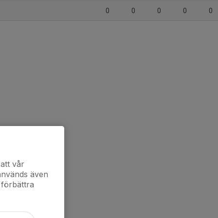
0
0
0
0
0
att vår
 används även
 förbättra