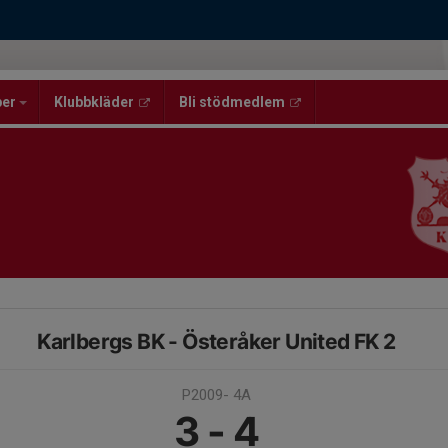
per
Klubbkläder
Bli stödmedlem
Karlbergs BK - Österåker United FK 2
P2009- 4A
3 - 4