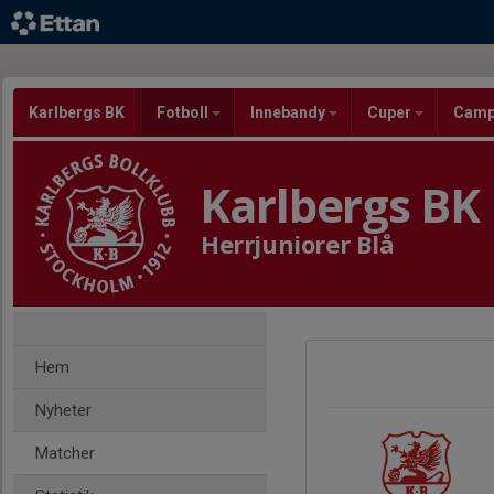
Karlbergs BK
Fotboll
Innebandy
Cuper
Cam
Karlbergs BK
Herrjuniorer Blå
Hem
Nyheter
Matcher