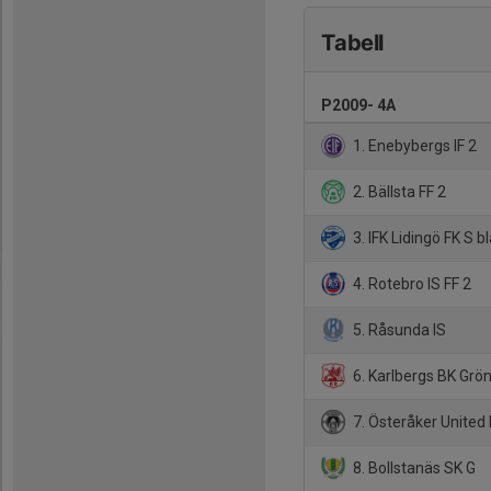
Tabell
P2009- 4A
1. Enebybergs IF 2
2. Bällsta FF 2
3. IFK Lidingö FK S b
4. Rotebro IS FF 2
5. Råsunda IS
6. Karlbergs BK Grö
7. Österåker United 
8. Bollstanäs SK G