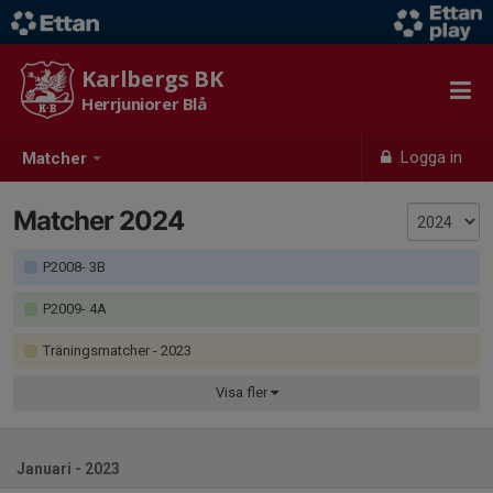
Karlbergs BK
Herrjuniorer Blå
Logga in
Matcher
Matcher 2024
P2008- 3B
P2009- 4A
Träningsmatcher
- 2023
Visa
fler
Januari - 2023