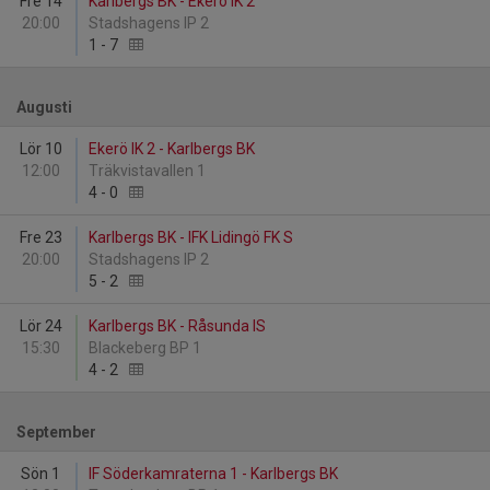
Fre 14
Karlbergs BK - Ekerö IK 2
20:00
Stadshagens IP 2
1
-
7
Augusti
Lör 10
Ekerö IK 2 - Karlbergs BK
12:00
Träkvistavallen 1
4
-
0
Fre 23
Karlbergs BK - IFK Lidingö FK S
20:00
Stadshagens IP 2
5
-
2
Lör 24
Karlbergs BK - Råsunda IS
15:30
Blackeberg BP 1
4
-
2
September
Sön 1
IF Söderkamraterna 1 - Karlbergs BK