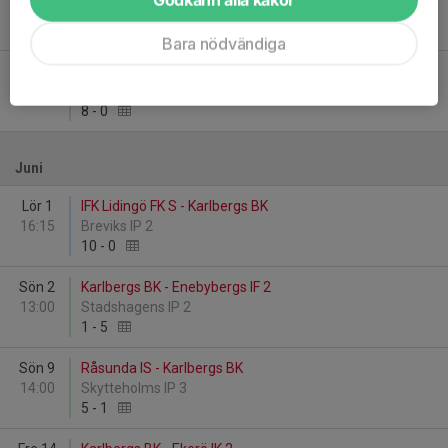
19:30
Essinge IP 1
2
-
2
Bara nödvändiga
Fre 31
Råsunda IS - Karlbergs BK
20:00
Bergshamra IP 1
8
-
0
Juni
Lör 1
IFK Lidingö FK S - Karlbergs BK
16:15
Breviks IP 2
10
-
0
Sön 2
Karlbergs BK - Enebybergs IF 2
13:00
Stadshagens IP 2
1
-
5
Sön 9
Råsunda IS - Karlbergs BK
14:00
Skytteholms IP 3
5
-
1