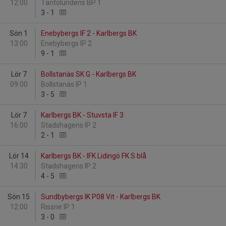
12:00
Tantolundens BP 1
3
-
1
Sön 1
Enebybergs IF 2 - Karlbergs BK
13:00
Enebybergs IP 2
9
-
1
Lör 7
Bollstanäs SK G - Karlbergs BK
09:00
Bollstanäs IP 1
3
-
5
Lör 7
Karlbergs BK - Stuvsta IF 3
16:00
Stadshagens IP 2
2
-
1
Lör 14
Karlbergs BK - IFK Lidingö FK S blå
14:30
Stadshagens IP 2
4
-
5
Sön 15
Sundbybergs IK P08 Vit - Karlbergs BK
12:00
Rissne IP 1
3
-
0