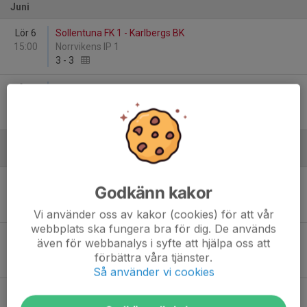
Juni
Lör 6
Sollentuna FK 1 - Karlbergs BK
15:00
Norrvikens IP 1
3
-
3
Mån 15
Täby FK HJ/07:3 - Karlbergs BK
19:20
Skarpäng 1
15
-
0
Augusti
Lör 15
Karlbergs BK - Täby FK HJ/07:3
Godkänn kakor
14:15
Stadshagens IP 1
-
Vi använder oss av kakor (cookies) för att vår
webbplats ska fungera bra för dig. De används
Sön 23
Karlbergs BK - Sollentuna FK 1
även för webbanalys i syfte att hjälpa oss att
18:00
Essinge IP 1
förbättra våra tjänster.
-
Så använder vi cookies
Sön 30
Kungsängens IF - Karlbergs BK
13:00
Kungsängens IP 2