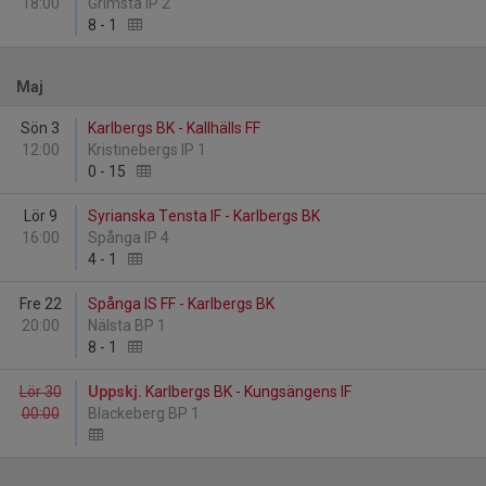
18:00
Grimsta IP 2
8
-
1
Maj
Sön 3
Karlbergs BK - Kallhälls FF
12:00
Kristinebergs IP 1
0
-
15
Lör 9
Syrianska Tensta IF - Karlbergs BK
16:00
Spånga IP 4
4
-
1
Fre 22
Spånga IS FF - Karlbergs BK
20:00
Nälsta BP 1
8
-
1
Lör 30
Uppskj.
Karlbergs BK - Kungsängens IF
00:00
Blackeberg BP 1