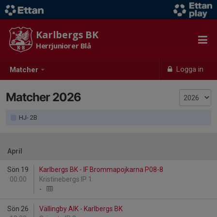
Karlbergs BK
Herrjuniorer Blå
Logga in
Matcher
Matcher 2026
HJ- 2B
April
Sön 19
Karlbergs BK - IF Brommapojkarna P08-8
00:00
Kristinebergs IP 1
-
Sön 26
Vällingby AIK - Karlbergs BK