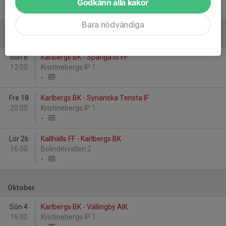
Godkänn alla kakor
-
Bara nödvändiga
September
Sön 6
Karlbergs BK - Spånga IS FF
12:00
Kristinebergs IP 1
-
Fre 18
Karlbergs BK - Syrianska Tensta IF
20:00
Kristinebergs IP 1
-
Lör 26
Kallhälls FF - Karlbergs BK
16:00
Bolindervallen 2
-
Oktober
Sön 4
Karlbergs BK - Vällingby AIK
16:00
Kristinebergs IP 1