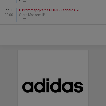
-
Sön 11
IF Brommapojkarna P08-8 - Karlbergs BK
00:00
Stora Mossens IP 1
-