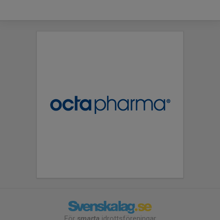
För
smarta
idrottsföreningar