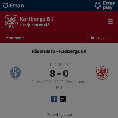
Karlbergs BK
Herrjuniorer Blå
Logga in
Matcher
Råsunda IS - Karlbergs BK
P2008- 3B
8 - 0
31 maj 2024, 20:00, Bergshamra
IP 1
Samling 19:00