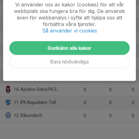
Vi använder oss av kakor (cookies) för att vår
webbplats ska fungera bra för dig. De används
4. Sollentuna FK Mitt 2
16
10
25
även för webbanalys i syfte att hjälpa oss att
förbättra våra tjänster.
5. Älvsjö AIK FF 2
16
0
24
Så använder vi cookies
6. Sundbybergs IK P08 Vit
16
-9
22
Godkänn alla kakor
7. Stuvsta IF 3
16
-22
16
Bara nödvändiga
8. IF Söderkamraterna 1
16
-33
11
9. Karlbergs BK Blå
16
-48
8
10. Apollon Solna FK Svart
0
0
0
11. IFK Aspudden-Tellus 4
0
0
0
12. Råsunda IS
0
0
0