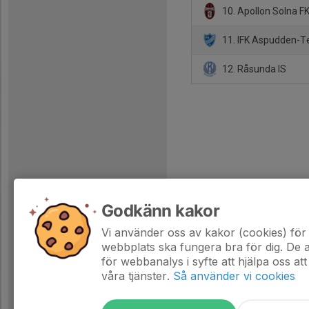
10. Apollon Solna FK
11. IFK Aspudden-Te
12. Råsunda IS
Godkänn kakor
Vi använder oss av kakor (cookies) för 
webbplats ska fungera bra för dig. De
för webbanalys i syfte att hjälpa oss att
våra tjänster.
Så använder vi cookies