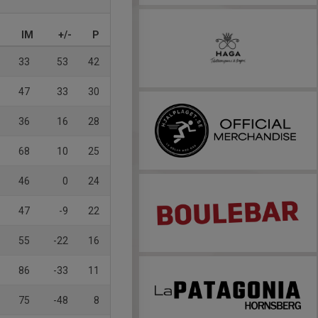
IM
+/-
P
33
53
42
47
33
30
36
16
28
68
10
25
46
0
24
47
-9
22
55
-22
16
86
-33
11
75
-48
8