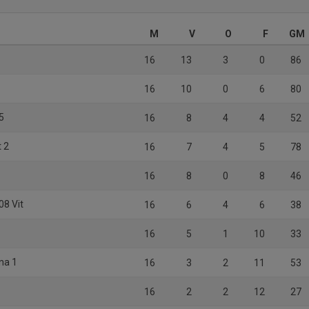
M
V
O
F
GM
16
13
3
0
86
16
10
0
6
80
 5
16
8
4
4
52
t 2
16
7
4
5
78
16
8
0
8
46
08 Vit
16
6
4
6
38
16
5
1
10
33
na 1
16
3
2
11
53
16
2
2
12
27