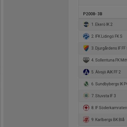
P2008- 3B
1. Ekerö IK 2
2. IFK Lidingö FK S
3. Djurgårdens IF FF
4. Sollentuna FK Mit
5. Älvsjö AIK FF 2
6. Sundbybergs IK P
7. Stuvsta IF 3
8. IF Söderkamrater
9. Karlbergs BK Blå