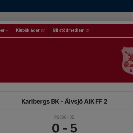
per
Klubbkläder
Bli stödmedlem
Karlbergs BK - Älvsjö AIK FF 2
P2008- 3B
0 - 5