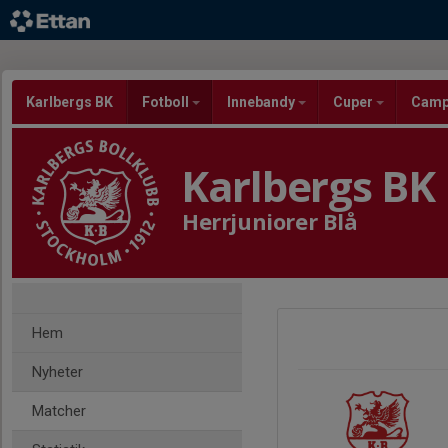
Karlbergs BK
Fotboll
Innebandy
Cuper
Cam
Karlbergs BK
Herrjuniorer Blå
Hem
Nyheter
Matcher