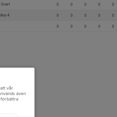
 Svart
0
0
0
0
0
llus 4
0
0
0
0
0
0
0
0
0
0
att vår
 används även
 förbättra