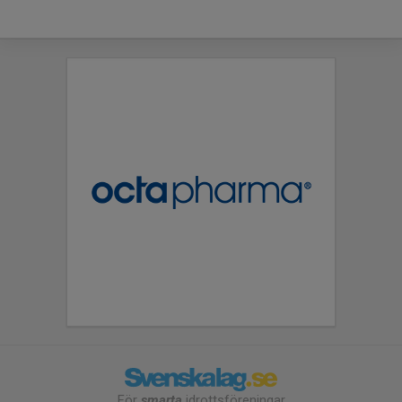
För
smarta
idrottsföreningar