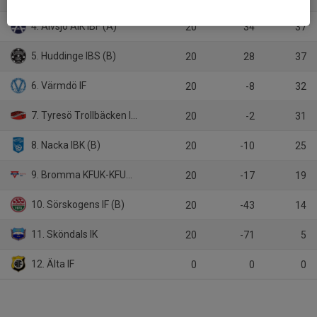
4. Älvsjö AIK IBF (A)
20
34
37
5. Huddinge IBS (B)
20
28
37
6. Värmdö IF
20
-8
32
7. Tyresö Trollbäcken IBK
20
-2
31
8. Nacka IBK (B)
20
-10
25
9. Bromma KFUK-KFUM/Karlbergs BK
20
-17
19
10. Sörskogens IF (B)
20
-43
14
11. Sköndals IK
20
-71
5
12. Älta IF
0
0
0