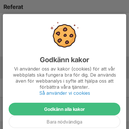
Referat
Inget referat skrivet
Godkänn kakor
Vi använder oss av kakor (cookies) för att vår
Tabell
webbplats ska fungera bra för dig. De används
även för webbanalys i syfte att hjälpa oss att
förbättra våra tjänster.
Pantamera Pojkar Ljusröd
Så använder vi cookies
Medellätt C
M
+/-
P
1. FBI Tullinge (B)
20
66
44
Godkänn alla kakor
2. AIK IBF/Råsunda IS
20
13
40
Bara nödvändiga
3. Ängby IF/Mariebergs SK
20
10
38