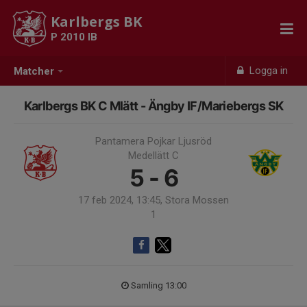
Karlbergs BK
P 2010 IB
Logga in
Matcher
Karlbergs BK C Mlätt - Ängby IF/Mariebergs SK
Pantamera Pojkar Ljusröd
Medellätt C
5 - 6
17 feb 2024, 13:45, Stora Mossen
1
Samling 13:00