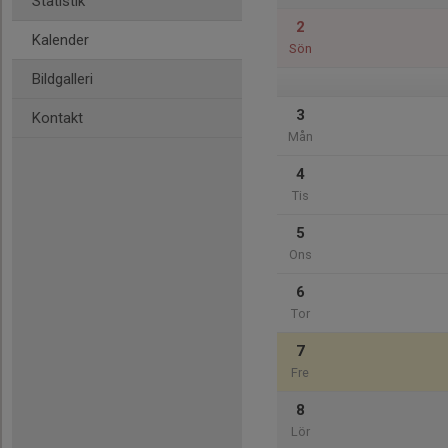
Statistik
2
Kalender
Sön
Bildgalleri
3
Kontakt
Mån
4
Tis
5
Ons
6
Tor
7
Fre
8
Lör