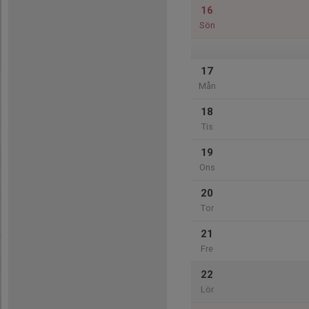
16
Sön
17
Mån
18
Tis
19
Ons
20
Tor
21
Fre
22
Lör