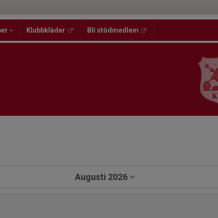
per
Klubbkläder
Bli stödmedlem
a
Augusti 2026