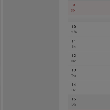
9
Sön
10
Mån
11
Tis
12
Ons
13
Tor
14
Fre
15
Lör