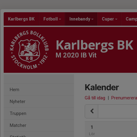
Karlbergs BK
Fotboll
Innebandy
Cuper
Cam
Karlbergs BK
M 2020 IB Vit
Kalender
Hem
Gå till idag
|
Prenumerer
Nyheter
Truppen
Matcher
1
Lör