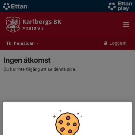
Karlbergs BK
P 2018 Vit
Logga in
Till hemsidan
Ingen åtkomst
Du har inte tillgång att se denna sida.