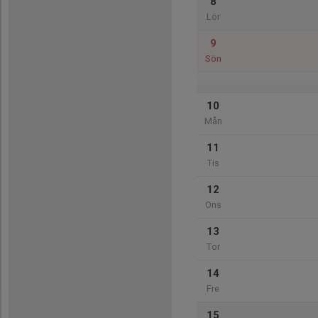
8
Lör
9
Sön
10
Mån
11
Tis
12
Ons
13
Tor
14
Fre
15