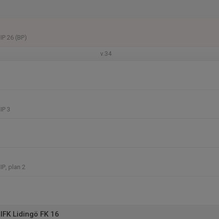
IP 26 (BP)
v.34
IP 3
P, plan 2
IFK Lidingö FK 16