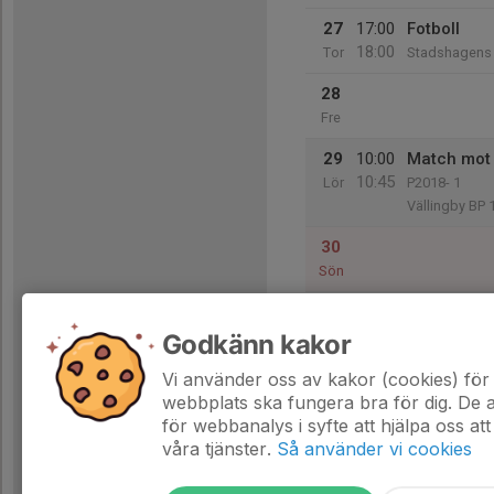
27
17:00
Fotboll
18:00
Tor
Stadshagens I
28
Fre
29
10:00
Match mot
10:45
Lör
P2018- 1
Vällingby BP 
30
Sön
Godkänn kakor
31
Mån
Vi använder oss av kakor (cookies) för 
webbplats ska fungera bra för dig. De
för webbanalys i syfte att hjälpa oss att
våra tjänster.
Så använder vi cookies