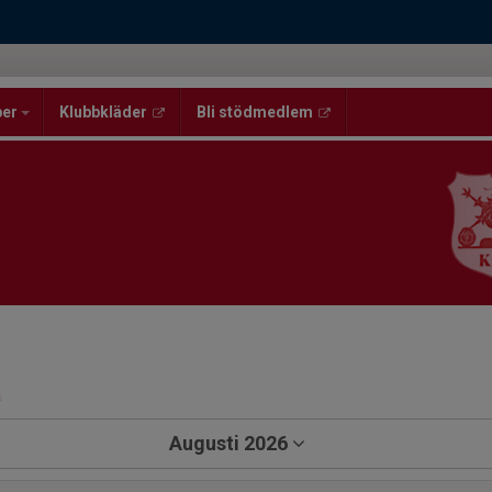
per
Klubbkläder
Bli stödmedlem
a
Augusti 2026