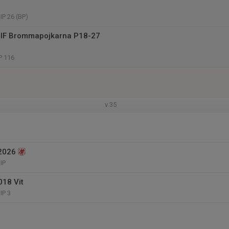
IP 26 (BP)
 IF Brommapojkarna P18-27
P 116
v.35
2026
IP
018 Vit
IP 3