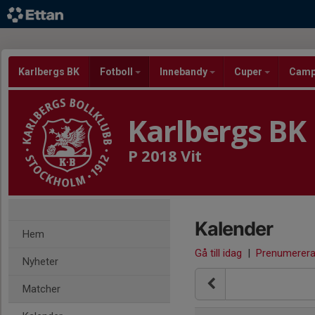
Karlbergs BK
Fotboll
Innebandy
Cuper
Cam
Karlbergs BK
P 2018 Vit
Kalender
Hem
Gå till idag
|
Prenumerer
Nyheter
Matcher