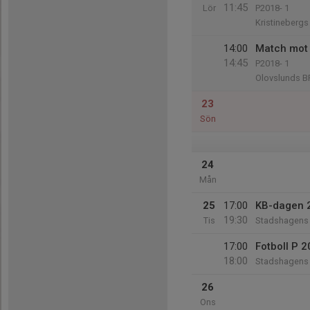
11:45
Lör
P2018- 1
Kristinebergs 
14:00
Match mot
14:45
P2018- 1
Olovslunds B
23
Sön
24
Mån
25
17:00
KB-dagen 
19:30
Tis
Stadshagens 
17:00
Fotboll P 2
18:00
Stadshagens 
26
Ons