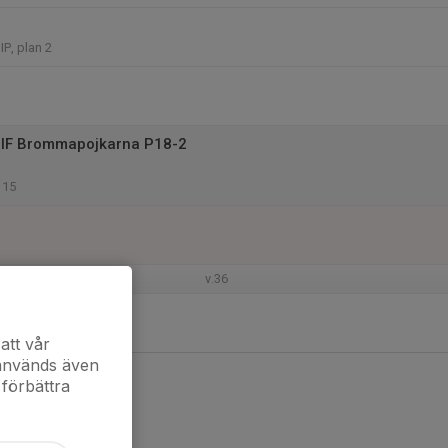
P, plan 2
 IF Brommapojkarna P18-2
115
v.36
att vår
 används även
 förbättra