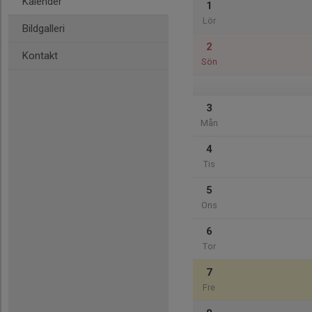
Kalender
1
Lör
Bildgalleri
2
Kontakt
Sön
3
Mån
4
Tis
5
Ons
6
Tor
7
Fre