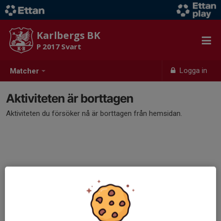
Karlbergs BK
P 2017 Svart
Logga in
Matcher
Aktiviteten är borttagen
Aktiviteten du försöker nå är borttagen från hemsidan.