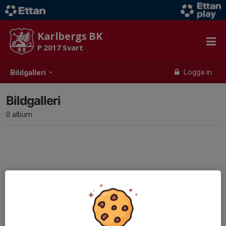
Karlbergs BK
P 2017 Svart
Logga in
Bildgalleri
Bildgalleri
0 album
Inga album skapade