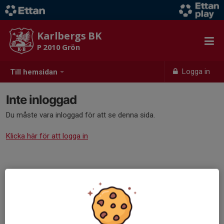
Karlbergs BK
P 2010 Grön
Logga in
Till hemsidan
Inte inloggad
Du måste vara inloggad för att se denna sida.
Klicka här för att logga in