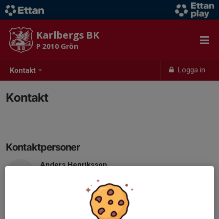
Karlbergs BK
P 2010 Grön
Logga in
Kontakt
Kontakt
Kontaktpersoner
Anders Henriksson
Tränare
Mobil visas bara för inloggade
E-post visas bara för inloggade
Christer Ericsson