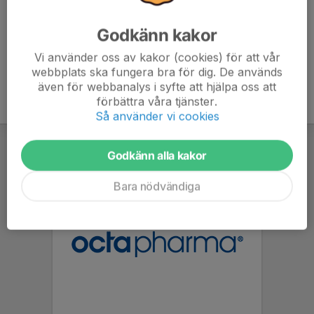
Huvudtränare
Mobil visas bara för inloggade
Godkänn kakor
E-post visas bara för inloggade
Vi använder oss av kakor (cookies) för att vår
webbplats ska fungera bra för dig. De används
även för webbanalys i syfte att hjälpa oss att
förbättra våra tjänster.
Så använder vi cookies
Godkänn alla kakor
Bara nödvändiga