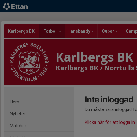
Karlbergs BK
Fotboll
Innebandy
Cuper
Cam
Karlbergs BK
Karlbergs BK / Norrtulls
Inte inloggad
Hem
Du måste vara inloggad fö
Nyheter
Klicka här för att logga in
Matcher