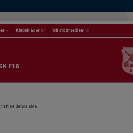
per
Klubbkläder
Bli stödmedlem
 SK F16
r att se denna sida.