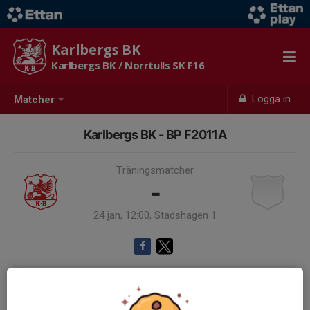
Karlbergs BK
Karlbergs BK / Norrtulls SK F16
Logga in
Matcher
Karlbergs BK - BP F2011A
Träningsmatcher
-
24 jan, 12:00, Stadshagen 1
Samling 10:30, Omklädningsrum Stadshagen
Endast kallade kunde anmäla sig till aktiviteten. 20 personer var kallade.