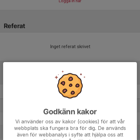
Logga in här
Referat
Inget referat skrivet
Tabell
HJ- 1A
M
+/-
P
1. IFK Lidingö FK C
6
32
15
Godkänn kakor
2. Spånga IS FK
5
12
12
Vi använder oss av kakor (cookies) för att vår
webbplats ska fungera bra för dig. De används
3. Skå IK & Bygdegård
6
-1
9
även för webbanalys i syfte att hjälpa oss att