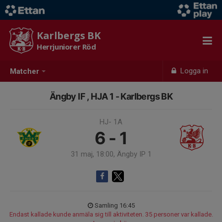
Karlbergs BK
Herrjuniorer Röd
Logga in
Matcher
Ängby IF , HJA 1 - Karlbergs BK
HJ- 1A
6 - 1
31 maj, 18:00, Ängby IP 1
Samling 16:45
Endast kallade kunde anmäla sig till aktiviteten. 35 personer var kallade.