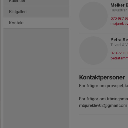
Kalender
Melker B
Huvudträn
Bildgalleri
070-937 9
Kontakt
mbjurekle
Petra Se
Trivsel &
070-723 3
petratamm
Kontaktpersoner
För frågor om provspel, k
För frågor om träningsmatc
mbjureklev02@gmail.com 