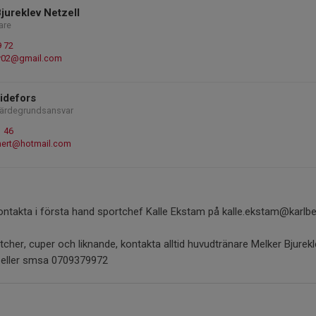
jureklev Netzell
are
9 72
v02@gmail.com
idefors
 Värdegrundsansvar
1 46
ert@hotmail.com
ontakta i första hand sportchef Kalle Ekstam på kalle.ekstam@karlb
her, cuper och liknande, kontakta alltid huvudtränare Melker Bjurekl
eller smsa 0709379972