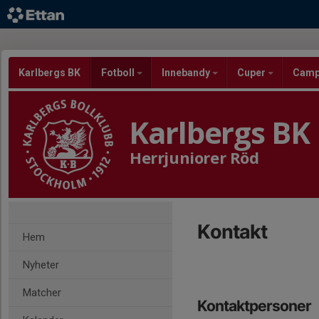
Karlbergs BK
Fotboll
Innebandy
Cuper
Cam
Karlbergs BK
Herrjuniorer Röd
Kontakt
Hem
Nyheter
Matcher
Kontaktpersoner