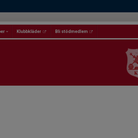
per
Klubbkläder
Bli stödmedlem