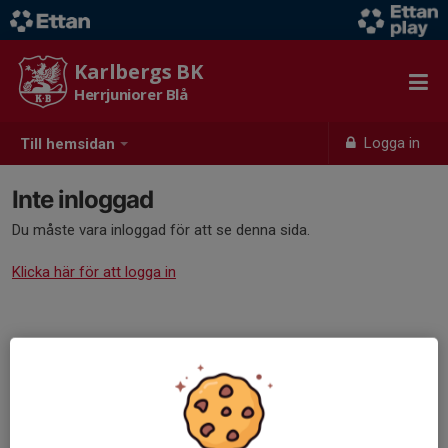
Karlbergs BK
Herrjuniorer Blå
Logga in
Till hemsidan
Inte inloggad
Du måste vara inloggad för att se denna sida.
Klicka här för att logga in