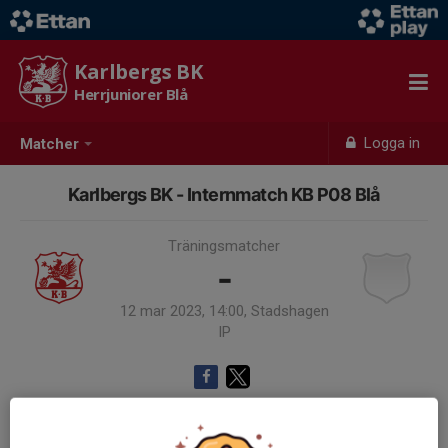
Karlbergs BK
Herrjuniorer Blå
Logga in
Matcher
Karlbergs BK - Internmatch KB P08 Blå
Träningsmatcher
-
12 mar 2023, 14:00, Stadshagen
IP
Samling 13:00