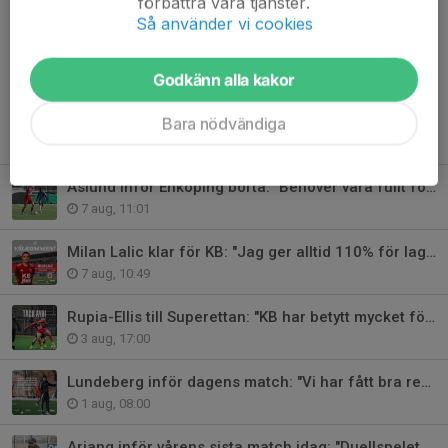
förbättra våra tjänster.
Så använder vi cookies
Dela nyhet
Godkänn alla kakor
Bara nödvändiga
Tidigare nyheter
Åslund inför Enköping borta: "Behöver vara fullt fokuserade"
7 aug, 11:01
Milan Lalic klar för KB: "Jag ger alltid 110% för laget"
7 aug, 10:49
Rupia-Ellis till Superettan: "KB har betytt mycket för mig"
3 aug, 17:00
Lundeberg inför dagens match: "Vi har fått bra respons"
1 aug, 08:00
Arjang inför vårens sista match idag: "Duellspelet blir viktigt"