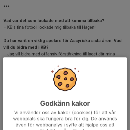
***
Vad var det som lockade med att komma tillbaka?
– KB:s fina fotboll lockade mig tillbaka till Hagen!
Du har varit en viktig spelare för Assyriska sista åren. Vad
vill du bidra med i KB?
– Jag vill bidra med offensiv förstärkning till laget där mina
styrkor ligger.
Vilken är din bästa roll som spelare tycker du?
– Jag trivs i alla offensiva positioner men främst som
högerytter.
Personlig målsättning nästa år?
Godkänn kakor
– Personligen så är jag taggad på att vinna matcher och spela
Vi använder oss av kakor (cookies) för att vår
min bästa fotboll!
webbplats ska fungera bra för dig. De används
även för webbanalys i syfte att hjälpa oss att
Forza KB!