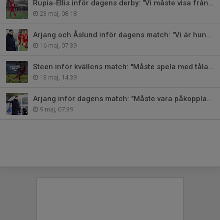
Rupia-Ellis inför dagens derby: "Vi måste visa från minut ett"
23 maj, 08:18
Arjang och Åslund inför dagens match: "Vi är hungriga"
16 maj, 07:39
Steen inför kvällens match: "Måste spela med tålamod"
13 maj, 14:39
Arjang inför dagens match: "Måste vara påkopplade"
9 maj, 07:39