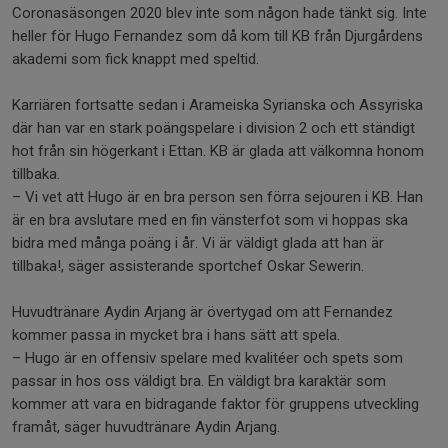
Coronasäsongen 2020 blev inte som någon hade tänkt sig. Inte
heller för Hugo Fernandez som då kom till KB från Djurgårdens
akademi som fick knappt med speltid.
Karriären fortsatte sedan i Arameiska Syrianska och Assyriska
där han var en stark poängspelare i division 2 och ett ständigt
hot från sin högerkant i Ettan. KB är glada att välkomna honom
tillbaka.
– Vi vet att Hugo är en bra person sen förra sejouren i KB. Han
är en bra avslutare med en fin vänsterfot som vi hoppas ska
bidra med många poäng i år. Vi är väldigt glada att han är
tillbaka!, säger assisterande sportchef Oskar Sewerin.
Huvudtränare Aydin Arjang är övertygad om att Fernandez
kommer passa in mycket bra i hans sätt att spela.
– Hugo är en offensiv spelare med kvalitéer och spets som
passar in hos oss väldigt bra. En väldigt bra karaktär som
kommer att vara en bidragande faktor för gruppens utveckling
framåt, säger huvudtränare Aydin Arjang.